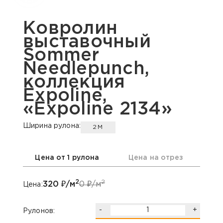
Ковролин
выставочный
Sommer
Needlepunch,
коллекция
Expoline,
«Expoline 2134»
Ширина рулона:
2М
Цена от 1 рулона
Цена на отрез
2
2
320
₽/м
0
₽/м
Цена:
-
+
Рулонов: