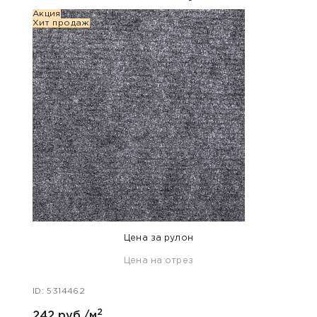
Акция
Акция
Хит продаж
Хит п
Цена за рулон
Цена на отрез
ID: 5314462
ID: 53
2
242 руб./м
275 р