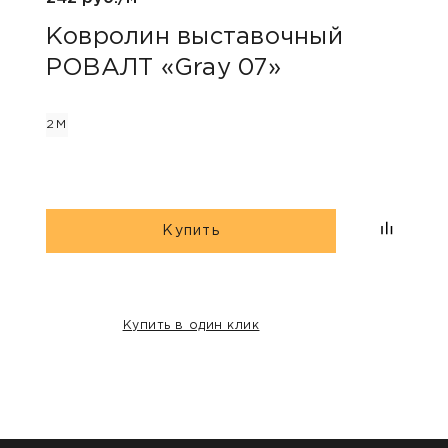
Ковролин выставочный
Ков
РОВАЛТ «Gray 07»
РОВ
2М
2М
Купить
Купить в один клик
НАШИ КЛИЕНТЫ: