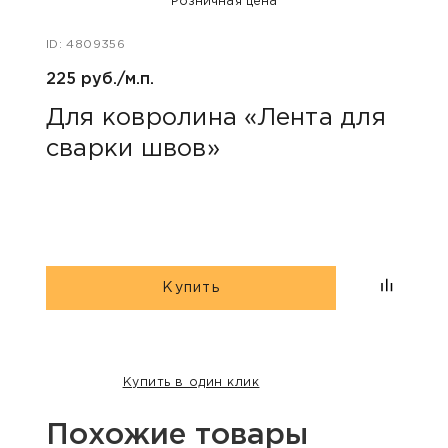
Розничная цена
ID: 4809356
ID: 47
225 руб./м.п.
400 
Для ковролина «Лента для
Акс
сварки швов»
уни
Купить
Купить в один клик
Похожие товары