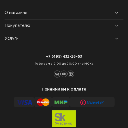
О магазине
Покупателю
Почему выбирают нас
Контакты
Блог
Услуги
Возврат товара
Как заказать
Доставка
Нарезка покрытий
Оплата
+7 (495) 432-26-53
Укладка покрытий
Работаем с 9:00 до 20:00 (по МСК)
Принимаем к оплате