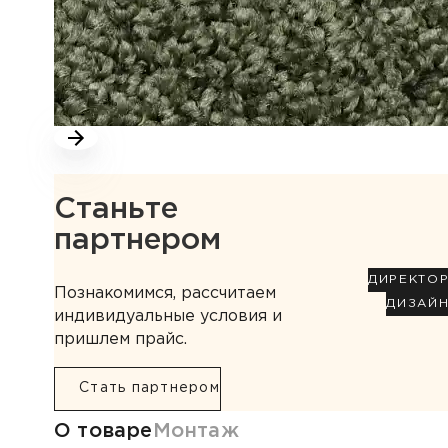
Станьте
партнером
ДИРЕКТО
Познакомимся, рассчитаем
ДИЗАЙ
индивидуальные условия и
пришлем прайс.
Стать партнером
Информация о товаре
О товаре
Монтаж