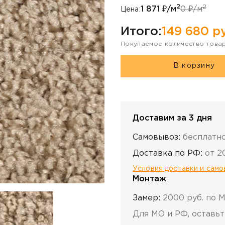
2
2
1 871
₽/м
0
₽/м
Цена:
Итого:
149 680
ру
Покупаемое количество това
В корзину
Доставим за 3 дня
Самовывоз:
бесплатн
Доставка по РФ:
от 2
Условия доставки и сам
Монтаж
Замер:
2000 руб. по 
Для МО и РФ, оставьт