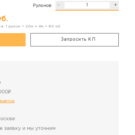
-
+
Рулонов:
б.
ра:
1
рулон
=
20
м ×
4
м =
80
м2
Запросить КП
о
000₽
овывоза
Москве
е заявку и мы уточним