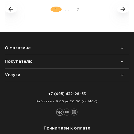
1
...
7
О магазине
Покупателю
Почему выбирают нас
Контакты
Блог
Услуги
Возврат товара
Как заказать
Доставка
Нарезка покрытий
Оплата
+7 (495) 432-26-53
Укладка покрытий
Работаем с 9:00 до 20:00 (по МСК)
Принимаем к оплате