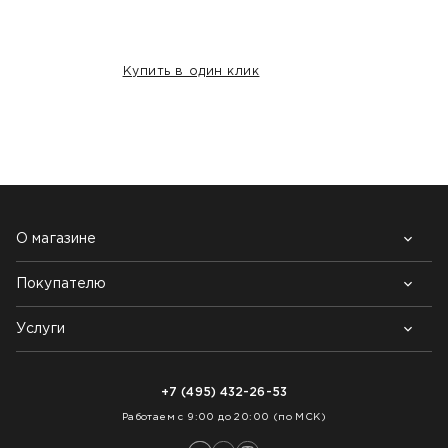
Купить в один клик
НАШИ КЛИЕНТЫ:
О магазине
Покупателю
Почему выбирают нас
Контакты
Блог
Услуги
Возврат товара
Как заказать
Доставка
Нарезка покрытий
Оплата
+7 (495) 432-26-53
Укладка покрытий
Работаем с 9:00 до 20:00 (по МСК)