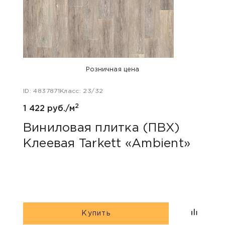
Розничная цена
ID: 4837871
Класс: 23/32
ID: 47
2
1 422 руб./м
1 422
Виниловая плитка (ПВХ)
Вин
Клеевая Tarkett «Ambient»
Кле
Купить