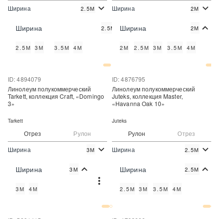
Ширина
Ширина
2.5М
2М
2
2
825 руб./м
850 руб./м
Цена:
Цена:
Ширина
Ширина
2.5М
2М
Купить
Купить
2.5М
3М
3.5М
4М
2М
2.5М
3М
3.5М
4М
Купить в один клик
Купить в один клик
ID: 4894079
ID: 4876795
Линолеум полукоммерческий
Линолеум полукоммерческий
Tarkett, коллекция Craft, «Domingo
Juteks, коллекция Master,
3»
«Havanna Oak 10»
Tarkett
Juteks
Отрез
Рулон
Рулон
Отрез
Ширина
Ширина
3М
2.5М
2
2
589 руб./м
490 руб./м
Цена:
Цена:
Ширина
Ширина
3М
2.5М
Купить
Купить
3М
4М
2.5М
3М
3.5М
4М
Купить в один клик
Купить в один клик