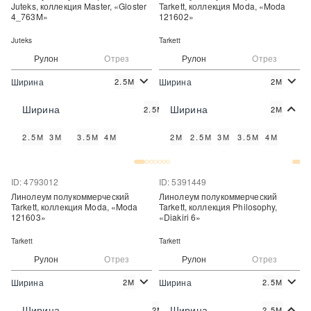
Juteks, коллекция Master, «Gloster
Tarkett, коллекция Moda, «Moda
4_763M»
121602»
Juteks
Tarkett
Рулон
Отрез
Рулон
Отрез
Ширина
Ширина
2.5М
2М
2
2
490 руб./м
790 руб./м
Цена:
Цена:
Ширина
Ширина
2.5М
2М
Купить
Купить
2.5М
3М
3.5М
4М
2М
2.5М
3М
3.5М
4М
Купить в один клик
Купить в один клик
ID: 4793012
ID: 5391449
Линолеум полукоммерческий
Линолеум полукоммерческий
Tarkett, коллекция Moda, «Moda
Tarkett, коллекция Philosophy,
121603»
«Diakiri 6»
Tarkett
Tarkett
Рулон
Отрез
Рулон
Отрез
Ширина
Ширина
2М
2.5М
2
2
790 руб./м
843 руб./м
Цена:
Цена:
Ширина
Ширина
2М
2.5М