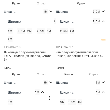
Рулон
Отрез
Рулон
Ширина
Ширина
1М
2.5М
2
2
490 руб./м
930 руб./м
Цена:
Цена:
Ширина
Ширина
1М
2.5М
Купить
Купить
1М
1.5М
2М
2.5М
3М
3.5М
2.5М
4М
Купить в один клик
Купить в один клик
4М
ID: 5837818
ID: 4894097
Линолеум полукоммерческий
Линолеум полукоммерческий
iDEAL, коллекция Imperia, «Arona
Tarkett, коллекция Craft, «Ostin 4»
6»
iDEAL
Tarkett
Рулон
Отрез
Рулон
Отрез
Ширина
Ширина
3М
3М
2
2
930 руб./м
589 руб./м
Цена:
Цена:
Ширина
Ширина
3М
3М
Купить
Купить
3М
3М
3.5М
4М
Купить в один клик
Купить в один клик