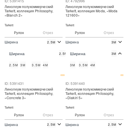
ID: 5391415
ID: 4792996
Линолеум полукоммерческий
Линолеум полукоммерческий
Tarkett, коллекция Philosophy,
Tarkett, коллекция Moda, «Moda
«Blanch 2»
121600»
Tarkett
Tarkett
Рулон
Отрез
Рулон
Отрез
Ширина
Ширина
2.5М
3М
2
2
843 руб./м
790 руб./м
Цена:
Цена:
Ширина
Ширина
2.5М
3М
Купить
Купить
2.5М
3М
3.5М
4М
3М
3.5М
4М
Купить в один клик
Купить в один клик
ID: 5391431
ID: 5391440
Линолеум полукоммерческий
Линолеум полукоммерческий
Tarkett, коллекция Philosophy,
Tarkett, коллекция Philosophy,
«Concrete 3»
«Diakiri 5»
Tarkett
Tarkett
Рулон
Отрез
Рулон
Отрез
Ширина
Ширина
2.5М
2.5М