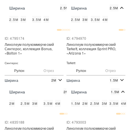
2
2
843 руб./м
843 руб./м
Цена:
Цена:
Ширина
Ширина
2.5М
2.5М
Купить
Купить
2.5М
3М
3.5М
4М
2.5М
3М
3.5М
4М
Купить в один клик
Купить в один клик
ID: 4795174
ID: 4794970
Линолеум полукоммерческий
Линолеум полукоммерческий
Синтерос, коллекция Bonus,
Tarkett, коллекция Sprint PRO,
«Bolton 1»
«Arizona 1»
Синтерос
Tarkett
Рулон
Отрез
Рулон
Отрез
Ширина
Ширина
2М
1.5М
2
2
589 руб./м
820 руб./м
Цена:
Цена:
Ширина
Ширина
2М
1.5М
Купить
Купить
2М
2.5М
3М
3.5М
4М
1.5М
2М
2.5М
3М
3.5М
4М
Купить в один клик
Купить в один клик
ID: 4835188
ID: 4793003
Линолеум полукоммерческий
Линолеум полукоммерческий