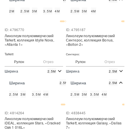
Купить
Купить
2М
2.5М
3М
3.5М
4М
2.5М
3М
4М
Купить в один клик
Купить в один клик
ID: 4796770
ID: 4795187
Линолеум полукоммерческий
Линолеум полукоммерческий
Tarkett, коллекция Idylle Nova,
Синтерос, коллекция Bonus,
«Atlanta 1»
«Bolton 2»
Tarkett
Синтерос
Рулон
Отрез
Рулон
Отрез
Ширина
Ширина
2.5М
2.5М
2
2
980 руб./м
589 руб./м
Цена:
Цена:
Ширина
Ширина
2.5М
2.5М
Купить
Купить
2.5М
3М
3.5М
4М
2.5М
3М
3.5М
4М
Купить в один клик
Купить в один клик
ID: 4814264
ID: 4838445
Линолеум полукоммерческий
Линолеум полукоммерческий
iDEAL, коллекция Stars, «Cracked
Tarkett, коллекция Galaxy, «Dallas
Oak 1 016L»
7»