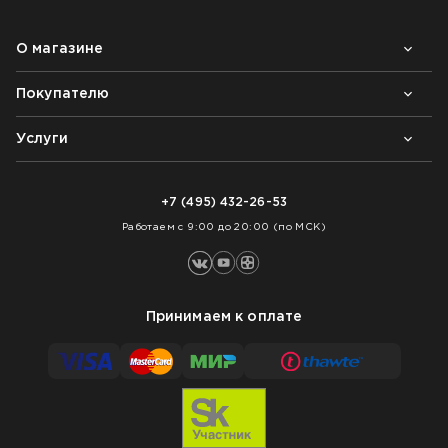
О магазине
Покупателю
Почему выбирают нас
Контакты
Блог
Услуги
Возврат товара
Как заказать
Доставка
Нарезка покрытий
Оплата
+7 (495) 432-26-53
Укладка покрытий
Работаем с 9:00 до 20:00 (по МСК)
Принимаем к оплате