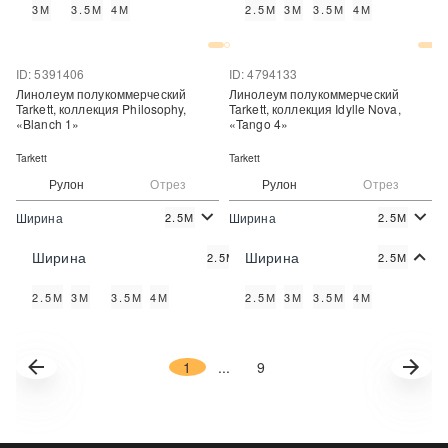
3М
3.5М
4М
2.5М
3М
3.5М
4М
Купить в один клик
Купить в один клик
ID: 5391406
ID: 4794133
Линолеум полукоммерческий
Линолеум полукоммерческий
Tarkett, коллекция Philosophy,
Tarkett, коллекция Idylle Nova,
«Blanch 1»
«Tango 4»
Tarkett
Tarkett
Рулон
Отрез
Рулон
Отрез
Ширина
Ширина
2.5М
2.5М
2
2
843 руб./м
980 руб./м
Цена:
Цена:
Ширина
Ширина
2.5М
2.5М
Купить
Купить
2.5М
3М
3.5М
4М
2.5М
3М
3.5М
4М
Купить в один клик
Купить в один клик
1
...
9