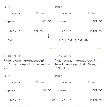
iDEAL
Tarkett
Рулон
Отрез
Рулон
Отрез
Ширина
Ширина
5М
2.5М
2
2
1 550 руб./м
780 руб./м
Цена:
Цена:
Ширина
Ширина
5М
2.5М
Купить
Купить
5М
2.5М
3М
3.5М
4М
Купить в один клик
Купить в один клик
ID: 5837825
ID: 4793306
Линолеум полукоммерческий
Линолеум полукоммерческий
iDEAL, коллекция Imperia, «Arona
Tarkett, коллекция Idylle Nova,
7»
«Oxford 1»
iDEAL
Tarkett
Рулон
Отрез
Рулон
Отрез
Ширина
Ширина
3М
2.5М
2
2
930 руб./м
980 руб./м
Цена:
Цена:
Ширина
Ширина
3М
2.5М
Купить
Купить