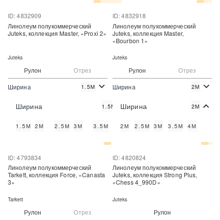
ID: 4832909
ID: 4832918
Линолеум полукоммерческий
Линолеум полукоммерческий
Juteks, коллекция Master, «Proxi 2»
Juteks, коллекция Master,
«Bourbon 1»
Juteks
Juteks
Рулон
Отрез
Рулон
Отрез
Ширина
Ширина
1.5М
2М
2
2
490 руб./м
490 руб./м
Цена:
Цена:
Ширина
Ширина
1.5М
2М
Купить
Купить
1.5М
2М
2.5М
3М
3.5М
4М
2М
2.5М
3М
3.5М
4М
Купить в один клик
Купить в один клик
ID: 4793834
ID: 4820824
Линолеум полукоммерческий
Линолеум полукоммерческий
Tarkett, коллекция Force, «Canasta
Juteks, коллекция Strong Plus,
3»
«Chess 4_990D»
Tarkett
Juteks
Рулон
Отрез
Рулон