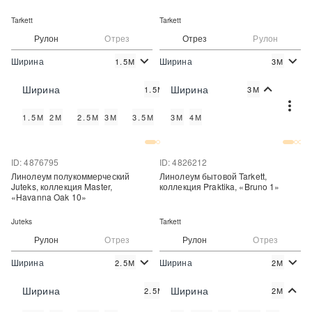
Tarkett
Tarkett
Рулон
Отрез
Отрез
Рулон
Ширина
Ширина
1.5М
3М
2
2
890 руб./м
589 руб./м
Цена:
Цена:
Ширина
Ширина
1.5М
3М
Купить
Купить
1.5М
2М
2.5М
3М
3.5М
4М
3М
4М
Купить в один клик
Купить в один клик
ID: 4876795
ID: 4826212
Линолеум полукоммерческий
Линолеум бытовой Tarkett,
Juteks, коллекция Master,
коллекция Praktika, «Bruno 1»
«Havanna Oak 10»
Juteks
Tarkett
Рулон
Отрез
Рулон
Отрез
Ширина
Ширина
2.5М
2М
2
2
490 руб./м
370 руб./м
Цена:
Цена:
Ширина
Ширина
2.5М
2М
Купить
Купить