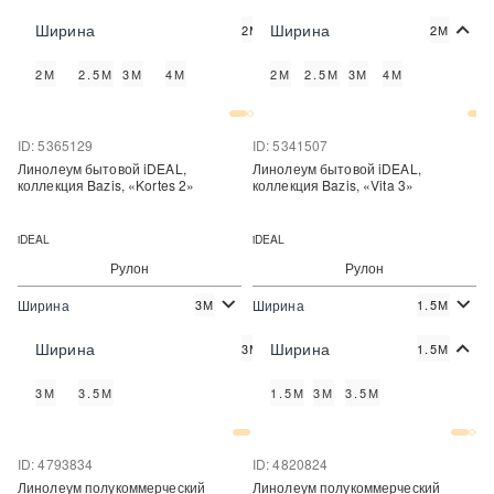
2
2
808 руб./м
890 руб./м
Цена:
Цена:
Ширина
Ширина
2М
2М
Купить
Купить
2М
2.5М
3М
4М
2М
2.5М
3М
4М
Купить в один клик
Купить в один клик
ID: 5365129
ID: 5341507
Линолеум бытовой iDEAL,
Линолеум бытовой iDEAL,
коллекция Bazis, «Kortes 2»
коллекция Bazis, «Vita 3»
iDEAL
iDEAL
Рулон
Рулон
Ширина
Ширина
3М
1.5М
2
2
290 руб./м
290 руб./м
Цена:
Цена:
Ширина
Ширина
3М
1.5М
Купить
Купить
3М
3.5М
1.5М
3М
3.5М
Купить в один клик
Купить в один клик
ID: 4793834
ID: 4820824
Линолеум полукоммерческий
Линолеум полукоммерческий