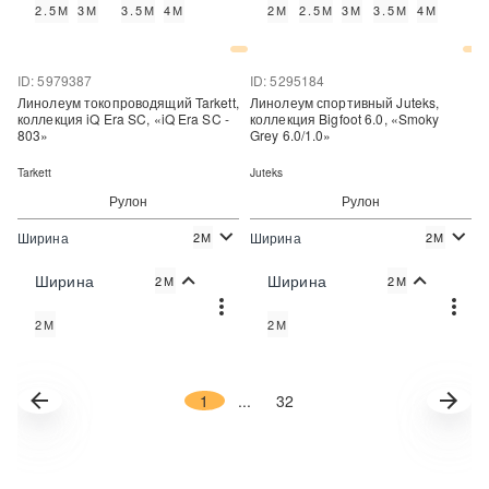
2.5М
3М
3.5М
4М
2М
2.5М
3М
3.5М
4М
Купить в один клик
Купить в один клик
ID: 5979387
ID: 5295184
Линолеум токопроводящий Tarkett,
Линолеум спортивный Juteks,
коллекция iQ Era SC, «iQ Era SC -
коллекция Bigfoot 6.0, «Smoky
803»
Grey 6.0/1.0»
Tarkett
Juteks
Рулон
Рулон
Ширина
Ширина
2М
2М
2
2
2 890 руб./м
1 990 руб./м
Цена:
Цена:
Ширина
Ширина
2М
2М
Купить
Купить
2М
2М
Купить в один клик
Купить в один клик
1
...
32