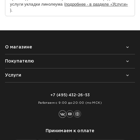
услуги укладки линолеума (
подробнее - в разделе «Услуги»
).
О магазине
Покупателю
Почему выбирают нас
Контакты
Блог
Услуги
Возврат товара
Как заказать
Доставка
Нарезка покрытий
Оплата
+7 (495) 432-26-53
Укладка покрытий
Работаем с 9:00 до 20:00 (по МСК)
Принимаем к оплате