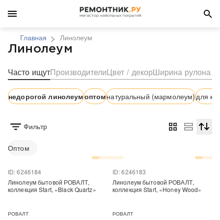
Главная
Линолеум
Линолеум
Часто ищут
Производители
Цвет / декор
Ширина рулона
недорогой линолеум
оптом
натуральный (мармолеум)
для кв
Фильтр
Сортир
Оптом
ID: 6246184
ID: 6246183
Линолеум бытовой РОВАЛТ,
Линолеум бытовой РОВАЛТ,
коллекция Start, «Black Quartz»
коллекция Start, «Honey Wood»
РОВАЛТ
РОВАЛТ