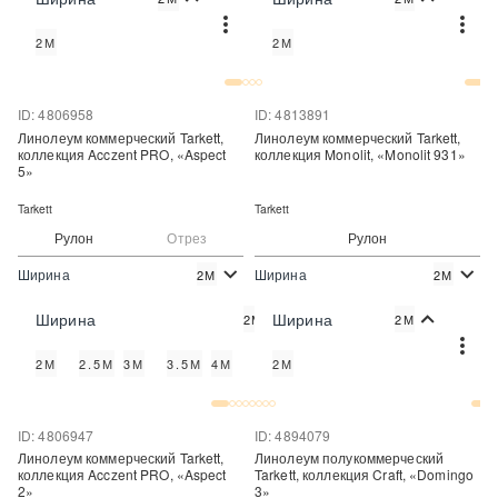
Купить
Купить
2М
2М
Купить в один клик
Купить в один клик
ID: 4806958
ID: 4813891
Линолеум коммерческий Tarkett,
Линолеум коммерческий Tarkett,
коллекция Acczent PRO, «Aspect
коллекция Monolit, «Monolit 931»
5»
Tarkett
Tarkett
Рулон
Отрез
Рулон
Ширина
Ширина
2М
2М
2
2
890 руб./м
1 969 руб./м
Цена:
Цена:
Ширина
Ширина
2М
2М
Купить
Купить
2М
2.5М
3М
3.5М
4М
2М
Купить в один клик
Купить в один клик
ID: 4806947
ID: 4894079
Линолеум коммерческий Tarkett,
Линолеум полукоммерческий
коллекция Acczent PRO, «Aspect
Tarkett, коллекция Craft, «Domingo
2»
3»