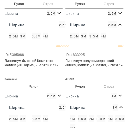
Рулон
Отрез
Рулон
Отрез
Ширина
Ширина
2.5М
2.5М
2
2
230 руб./м
230 руб./м
Цена:
Цена:
Ширина
Ширина
2.5М
2.5М
Купить
Купить
2.5М
3М
3.5М
4М
2.5М
3М
3.5М
4М
Купить в один клик
Купить в один клик
ID: 5395088
ID: 4833225
Линолеум бытовой Комитекс,
Линолеум полукоммерческий
коллекция Парма, «Беркли 871»
Juteks, коллекция Master, «Proxi 1»
Комитекс
Juteks
Рулон
Рулон
Отрез
Ширина
Ширина
2.5М
1М
2
2
340 руб./м
490 руб./м
Цена:
Цена:
Ширина
Ширина
2.5М
1М
Купить
Купить
2.5М
3М
3.5М
4М
1М
1.5М
2М
2.5М
3М
3.5М
Купить в один клик
Купить в один клик
4М