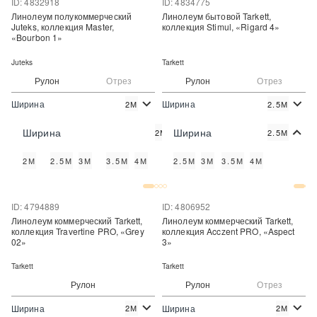
ID: 4832918
ID: 4834775
Линолеум полукоммерческий
Линолеум бытовой Tarkett,
Juteks, коллекция Master,
коллекция Stimul, «Rigard 4»
«Bourbon 1»
Juteks
Tarkett
Рулон
Отрез
Рулон
Отрез
Ширина
Ширина
2М
2.5М
2
2
490 руб./м
474 руб./м
Цена:
Цена:
Ширина
Ширина
2М
2.5М
Купить
Купить
2М
2.5М
3М
3.5М
4М
2.5М
3М
3.5М
4М
Купить в один клик
Купить в один клик
ID: 4794889
ID: 4806952
Линолеум коммерческий Tarkett,
Линолеум коммерческий Tarkett,
коллекция Travertine PRO, «Grey
коллекция Acczent PRO, «Aspect
02»
3»
Tarkett
Tarkett
Рулон
Рулон
Отрез
Ширина
Ширина
2М
2М