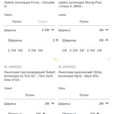
Tarkett, коллекция Force, «Canasta
Juteks, коллекция Strong Plus,
3»
«Chess 4_990D»
Tarkett
Juteks
Рулон
Отрез
Рулон
Ширина
Ширина
2.5М
2М
2
2
825 руб./м
850 руб./м
Цена:
Цена:
Ширина
Ширина
2.5М
2М
Купить
Купить
2.5М
3М
3.5М
4М
2М
2.5М
3М
3.5М
4М
Купить в один клик
Купить в один клик
ID: 4809332
ID: 4833502
Линолеум токопроводящий Tarkett,
Линолеум сценический Olimp,
коллекция iQ Toro SC, «Toro Dark
коллекция Style, «Style 202»
Grey 0102»
Tarkett
Olimp
Рулон
Рулон
Ширина
Ширина
2М
2М
2
2
3 625 руб./м
1 400 руб./м
Цена:
Цена:
Ширина
Ширина
2М
2М