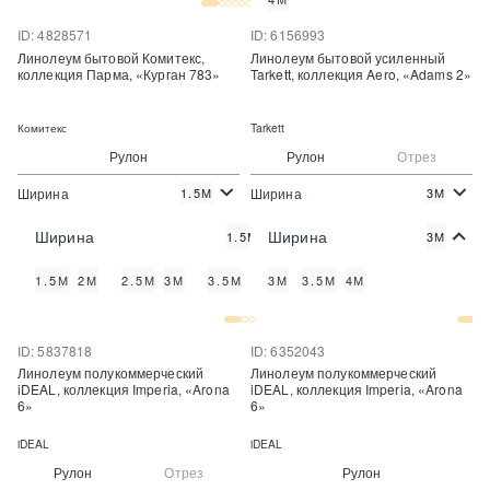
ID: 4828571
ID: 6156993
Линолеум бытовой Комитекс,
Линолеум бытовой усиленный
коллекция Парма, «Курган 783»
Tarkett, коллекция Aero, «Adams 2»
Комитекс
Tarkett
Рулон
Рулон
Отрез
Ширина
Ширина
1.5М
3М
2
2
340 руб./м
1 189 руб./м
Цена:
Цена:
Ширина
Ширина
1.5М
3М
Купить
Купить
1.5М
2М
2.5М
3М
3.5М
4М
3М
3.5М
4М
Купить в один клик
Купить в один клик
ID: 5837818
ID: 6352043
Линолеум полукоммерческий
Линолеум полукоммерческий
iDEAL, коллекция Imperia, «Arona
iDEAL, коллекция Imperia, «Arona
6»
6»
iDEAL
iDEAL
Рулон
Отрез
Рулон