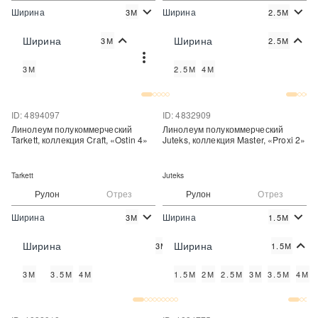
Ширина
Ширина
3М
2.5М
2
2
930 руб./м
930 руб./м
Цена:
Цена:
Ширина
Ширина
3М
2.5М
Купить
Купить
3М
2.5М
4М
Купить в один клик
Купить в один клик
ID: 4894097
ID: 4832909
Линолеум полукоммерческий
Линолеум полукоммерческий
Tarkett, коллекция Craft, «Ostin 4»
Juteks, коллекция Master, «Proxi 2»
Tarkett
Juteks
Рулон
Отрез
Рулон
Отрез
Ширина
Ширина
3М
1.5М
2
2
589 руб./м
490 руб./м
Цена:
Цена:
Ширина
Ширина
3М
1.5М
Купить
Купить
3М
3.5М
4М
1.5М
2М
2.5М
3М
3.5М
4М
Купить в один клик
Купить в один клик