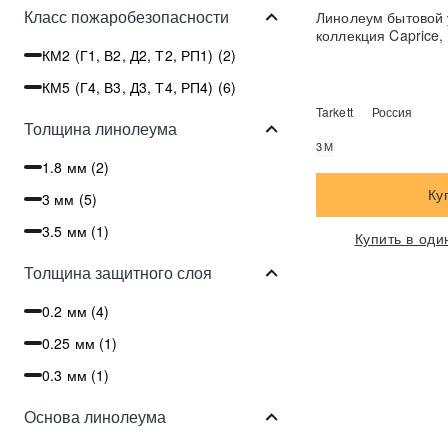
Класс пожаробезопасности
Линолеум бытовой 
коллекция Caprice,
КМ2 (Г1, В2, Д2, Т2, РП1) (
2
)
КМ5 (Г4, В3, Д3, Т4, РП4) (
6
)
Tarkett
Россия
Толщина линолеума
3М
1.8 мм (
2
)
Ку
3 мм (
5
)
3.5 мм (
1
)
Купить в оди
Толщина защитного слоя
0.2 мм (
4
)
0.25 мм (
1
)
0.3 мм (
1
)
Основа линолеума