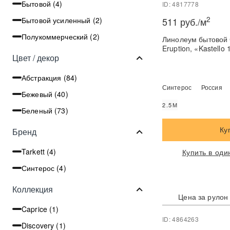
Бытовой (
4
)
ID: 4817778
2
Бытовой усиленный (
2
)
511 руб./м
Полукоммерческий (
2
)
Линолеум бытовой Синтер
Eruption, «Kastello 
Цвет / декор
Абстракция (
84
)
Синтерос
Россия
Бежевый (
40
)
2.5М
Беленый (
73
)
Ку
Бренд
Tarkett (
4
)
Купить в оди
Синтерос (
4
)
Коллекция
Цена за рулон
Caprice (
1
)
ID: 4864263
Discovery (
1
)