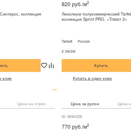
2
820 руб./м
ос, коллекция
Линолеум полукоммерческий Tarket
коллекция Sprint PRO, «Tresor 2»
Tarkett
Россия
2.5М
3М
пить
Купить
н клик
Купить в один клик
Цена на отрез
Цена за рулон
Цена н
ID: 4864226
2
770 руб./м