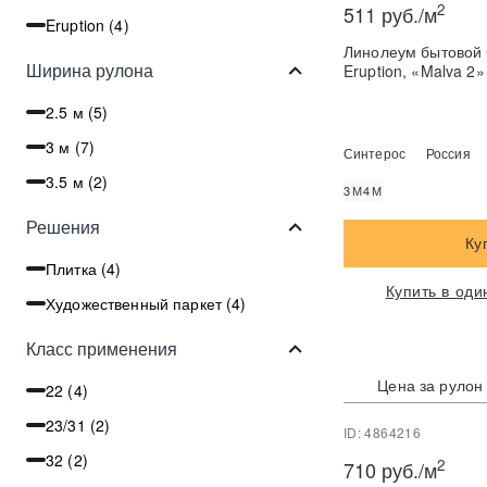
2
511 руб./м
Eruption (
4
)
Линолеум бытовой Синтер
Ширина рулона
Eruption, «Malva 2»
2.5 м (
5
)
3 м (
7
)
Синтерос
Россия
3.5 м (
2
)
3М
4М
Решения
Ку
Плитка (
4
)
Купить в оди
Художественный паркет (
4
)
Класс применения
Цена за рулон
22 (
4
)
23/31 (
2
)
ID: 4864216
32 (
2
)
2
710 руб./м