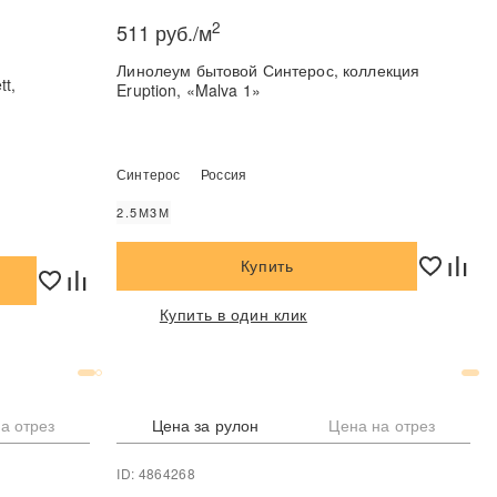
2
511 руб./м
Линолеум бытовой Синтерос, коллекция
t,
Eruption, «Malva 1»
Синтерос
Россия
2.5М
3М
Купить
Купить в один клик
а отрез
Цена за рулон
Цена на отрез
ID: 4864268