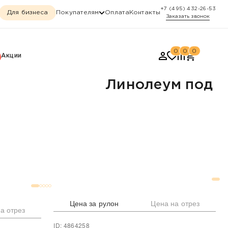
+7 (495) 432-26-53
Для бизнеса
Покупателям
Оплата
Контакты
Заказать звонок
0
0
0
Акции
Линолеум под
Цена за рулон
Цена на отрез
а отрез
ID: 4864258