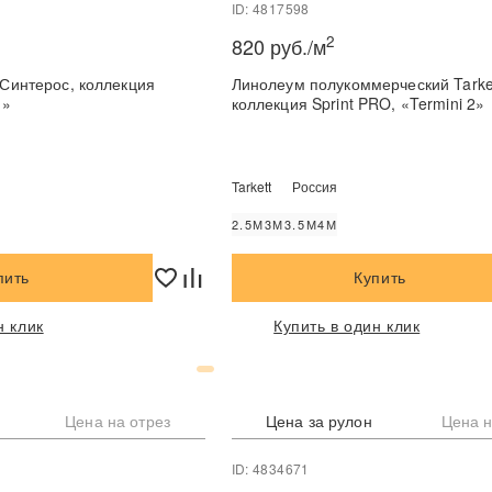
ID: 4817598
2
820 руб./м
ос, коллекция
Линолеум полукоммерческий Tarket
1»
коллекция Sprint PRO, «Termini 2»
Tarkett
Россия
2.5М
3М
3.5М
4М
пить
Купить
н клик
Купить в один клик
Цена на отрез
Цена за рулон
Цена н
ID: 4834671