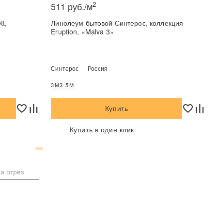
2
511 руб./м
t,
Линолеум бытовой Синтерос, коллекция
Eruption, «Malva 3»
Синтерос
Россия
3М
3.5М
Купить
Купить в один клик
а отрез