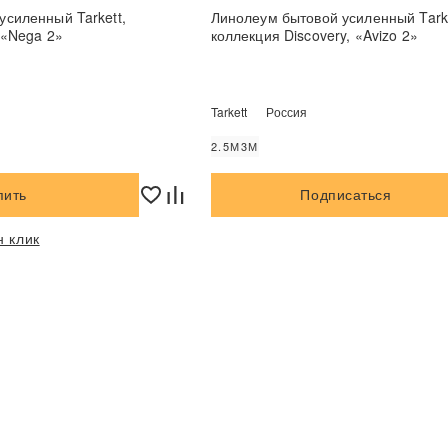
усиленный Tarkett,
Линолеум бытовой усиленный Tarke
 «Nega 2»
коллекция Discovery, «Avizo 2»
Tarkett
Россия
2.5М
3М
пить
Подписаться
н клик