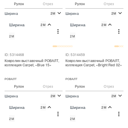
Рулон
Отрез
Рулон
Отрез
Ширина
Ширина
2М
2М
2
2
220 руб./м
250 руб./м
Цена:
Цена:
Ширина
Ширина
2М
2М
Купить
Купить
2М
2М
Купить в один клик
Купить в один клик
ID: 5314468
ID: 5314459
Ковролин выставочный РОВАЛТ,
Ковролин выставочный РОВАЛТ,
коллекция Carpet, «Blue 15»
коллекция Carpet, «Bright Red 02»
РОВАЛТ
РОВАЛТ
Рулон
Отрез
Рулон
Отрез
Ширина
Ширина
2М
2М
2
2
250 руб./м
250 руб./м
Цена:
Цена:
Ширина
Ширина
2М
2М
Купить
Купить
2М
2М
Купить в один клик
Купить в один клик