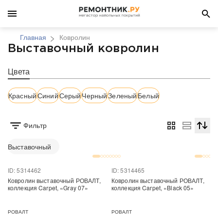
Главная
Ковролин
Выставочный ковролин
Цвета
Красный
Синий
Серый
Черный
Зеленый
Белый
Фильтр
Сортир
Выставочный
ID: 5314462
ID: 5314465
Ковролин выставочный РОВАЛТ,
Ковролин выставочный РОВАЛТ,
коллекция Carpet, «Gray 07»
коллекция Carpet, «Black 05»
РОВАЛТ
РОВАЛТ