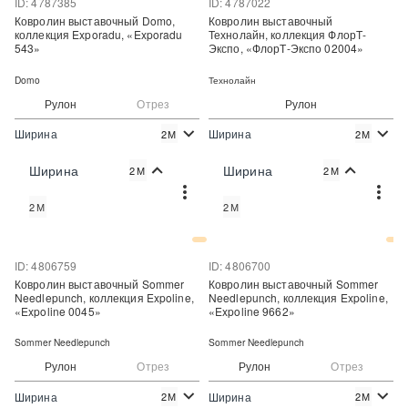
ID: 4787385
ID: 4787022
Ковролин выставочный Domo,
Ковролин выставочный
коллекция Exporadu, «Exporadu
Технолайн, коллекция ФлорТ-
543»
Экспо, «ФлорТ-Экспо 02004»
Domo
Технолайн
Рулон
Отрез
Рулон
Ширина
Ширина
2М
2М
2
2
321 руб./м
310 руб./м
Цена:
Цена:
Ширина
Ширина
2М
2М
Купить
Купить
2М
2М
Купить в один клик
Купить в один клик
ID: 4806759
ID: 4806700
Ковролин выставочный Sommer
Ковролин выставочный Sommer
Needlepunch, коллекция Expoline,
Needlepunch, коллекция Expoline,
«Expoline 0045»
«Expoline 9662»
Sommer Needlepunch
Sommer Needlepunch
Рулон
Отрез
Рулон
Отрез
Ширина
Ширина
2М
2М