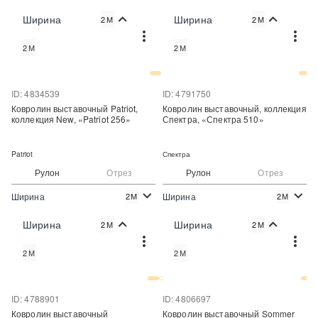
2
2
320 руб./м
320 руб./м
Цена:
Цена:
Ширина
Ширина
2М
2М
Купить
Купить
2М
2М
Купить в один клик
Купить в один клик
ID: 4834539
ID: 4791750
Ковролин выставочный Patriot,
Ковролин выставочный, коллекция
коллекция New, «Patriot 256»
Спектра, «Спектра 510»
Patriot
Спектра
Рулон
Отрез
Рулон
Отрез
Ширина
Ширина
2М
2М
2
2
496 руб./м
274 руб./м
Цена:
Цена:
Ширина
Ширина
2М
2М
Купить
Купить
2М
2М
Купить в один клик
Купить в один клик
ID: 4788901
ID: 4806697
Ковролин выставочный
Ковролин выставочный Sommer