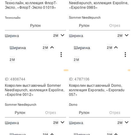
Технолайн, коллекция ФлорТ-
Needlepunch, коллекция Expoline,
Экспо, «ФлорТ-Экспо 01019»
«Expoline 0985»
Технолайн
Sommer Needlepunch
Рулон
Рулон
Отрез
Ширина
Ширина
2М
2М
2
2
310 руб./м
260 руб./м
Цена:
Цена:
Ширина
Ширина
2М
2М
Купить
Купить
2М
2М
Купить в один клик
Купить в один клик
ID: 4806744
ID: 4787106
Ковролин выставочный Sommer
Ковролин выставочный Domo,
Needlepunch, коллекция Expoline,
коллекция Exporadu, «Exporadu
«Expoline 0012»
057»
Sommer Needlepunch
Domo
Рулон
Отрез
Рулон
Отрез
Ширина
Ширина
2М
2М
2
2
320 руб./м
321 руб./м
Цена:
Цена:
Ширина
Ширина
2М
2М