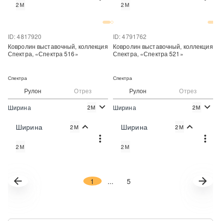
2М
2М
Купить в один клик
Купить в один клик
ID: 4817920
ID: 4791762
Ковролин выставочный, коллекция
Ковролин выставочный, коллекция
Спектра, «Спектра 516»
Спектра, «Спектра 521»
Спектра
Спектра
Рулон
Отрез
Рулон
Отрез
Ширина
Ширина
2М
2М
2
2
274 руб./м
230 руб./м
Цена:
Цена:
Ширина
Ширина
2М
2М
Купить
Купить
2М
2М
Купить в один клик
Купить в один клик
1
...
5