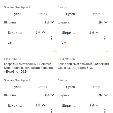
Sommer Needlepunch
Спектра
Рулон
Отрез
Рулон
Отрез
Ширина
Ширина
2М
2М
2
2
320 руб./м
274 руб./м
Цена:
Цена:
Ширина
Ширина
2М
2М
Купить
Купить
2М
2М
Купить в один клик
Купить в один клик
ID: 4806685
ID: 4791756
Ковролин выставочный Sommer
Ковролин выставочный, коллекция
Needlepunch, коллекция Expoline,
Спектра, «Спектра 513»
«Expoline 1262»
Sommer Needlepunch
Спектра
Рулон
Отрез
Рулон
Отрез
Ширина
Ширина
2М
2М
2
2
320 руб./м
274 руб./м
Цена:
Цена:
Ширина
Ширина
2М
2М
Купить
Купить