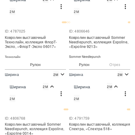
Купить
Купить
2М
2М
Купить в один клик
Купить в один клик
ID: 4787025
ID: 4806646
Ковролин выставочный
Ковролин выставочный Sommer
Технолайн, коллекция ФлорТ-
Needlepunch, коллекция Expoline,
Экспо, «ФлорТ-Экспо 06017»
«Expoline 9213»
Технолайн
Sommer Needlepunch
Рулон
Рулон
Отрез
Ширина
Ширина
2М
2М
2
2
310 руб./м
320 руб./м
Цена:
Цена:
Ширина
Ширина
2М
2М
Купить
Купить
2М
2М
Купить в один клик
Купить в один клик
ID: 4806768
ID: 4791759
Ковролин выставочный Sommer
Ковролин выставочный, коллекция
Needlepunch, коллекция Expoline,
Спектра, «Спектра 518»
«Expoline 0014»