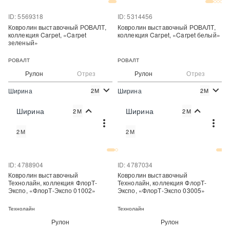
ID: 5569318
ID: 5314456
Ковролин выставочный РОВАЛТ,
Ковролин выставочный РОВАЛТ,
коллекция Carpet, «Carpet
коллекция Carpet, «Carpet белый»
зеленый»
РОВАЛТ
РОВАЛТ
Рулон
Отрез
Рулон
Отрез
Ширина
Ширина
2М
2М
2
2
250 руб./м
250 руб./м
Цена:
Цена:
Ширина
Ширина
2М
2М
Купить
Купить
2М
2М
Купить в один клик
Купить в один клик
ID: 4788904
ID: 4787034
Ковролин выставочный
Ковролин выставочный
Технолайн, коллекция ФлорТ-
Технолайн, коллекция ФлорТ-
Экспо, «ФлорТ-Экспо 01002»
Экспо, «ФлорТ-Экспо 03005»
Технолайн
Технолайн
Рулон
Рулон