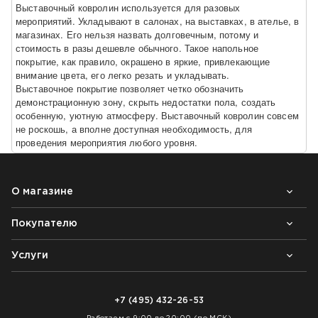
Выставочный ковролин используется для разовых
мероприятий. Укладывают в салонах, на выставках, в ателье, в
магазинах. Его нельзя назвать долговечным, потому и
стоимость в разы дешевле обычного. Такое напольное
покрытие, как правило, окрашено в яркие, привлекающие
внимание цвета, его легко резать и укладывать.
Выставочное покрытие позволяет четко обозначить
демонстрационную зону, скрыть недостатки пола, создать
особенную, уютную атмосферу. Выставочный ковролин совсем
не роскошь, а вполне доступная необходимость, для
проведения мероприятия любого уровня.
О магазине
Покупателю
Почему выбирают нас
Контакты
Блог
Услуги
Возврат товара
Как заказать
Доставка
Нарезка покрытий
Оплата
+7 (495) 432-26-53
Укладка покрытий