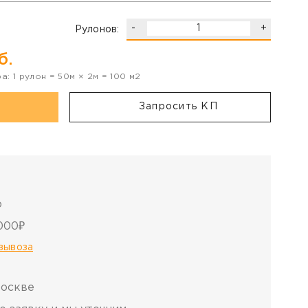
-
+
Рулонов:
б.
ра:
1
рулон
=
50
м ×
2
м =
100
м2
Запросить КП
о
000₽
овывоза
Москве