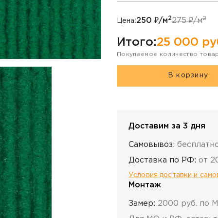
2
2
250
₽/м
275
₽/м
Цена:
Итого:
25 000
ру
Покупаемое количество това
В корзину
Доставим за 3 дня
Самовывоз:
бесплатн
Доставка по РФ:
от 2
Условия доставки и сам
Монтаж
Замер:
2000 руб. по 