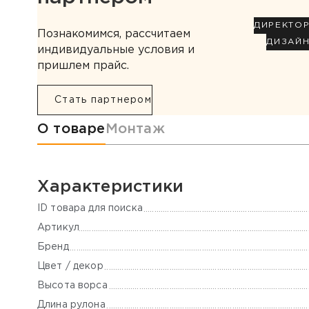
ДИРЕКТО
Познакомимся, рассчитаем
ДИЗАЙ
индивидуальные условия и
пришлем прайс.
Стать партнером
Информация о товаре
О товаре
Монтаж
Характеристики
ID товара для поиска
Артикул
Бренд
Цвет / декор
Высота ворса
Длина рулона