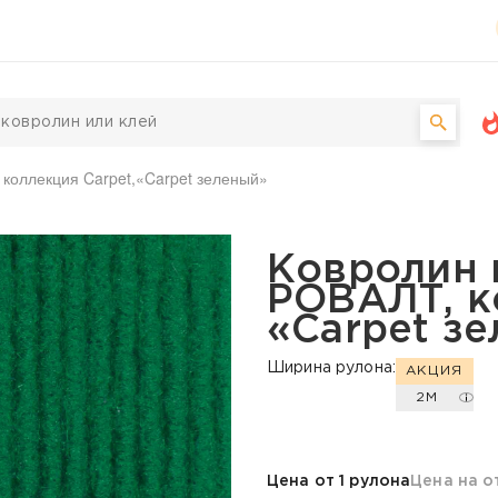
коллекция Carpet,«Carpet зеленый»
й РОВАЛТ, коллекция Ca
Ковролин 
РОВАЛТ, к
«Carpet з
Ширина рулона:
АКЦИЯ
2М
Цена от 1 рулона
Цена на о