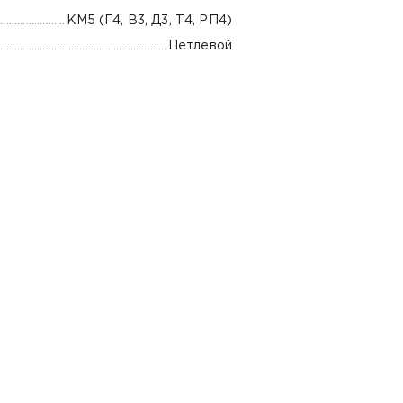
КМ5 (Г4, В3, Д3, Т4, РП4)
Петлевой