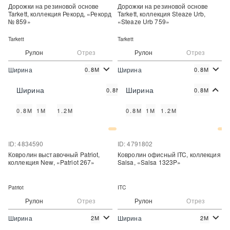
Дорожки на резиновой основе
Дорожки на резиновой основе
Tarkett, коллекция Рекорд, «Рекорд
Tarkett, коллекция Steaze Urb,
№ 859»
«Steaze Urb 759»
Tarkett
Tarkett
Рулон
Отрез
Рулон
Отрез
Ширина
Ширина
0.8М
0.8М
892 руб./м.п.
976 руб./м.п.
Цена:
Цена:
Ширина
Ширина
0.8М
0.8М
Купить
Купить
0.8М
1М
1.2М
0.8М
1М
1.2М
Купить в один клик
Купить в один клик
ID: 4834590
ID: 4791802
Ковролин выставочный Patriot,
Ковролин офисный ITC, коллекция
коллекция New, «Patriot 267»
Salsa, «Salsa 1323P»
Patriot
ITC
Рулон
Отрез
Рулон
Отрез
Ширина
Ширина
2М
2М