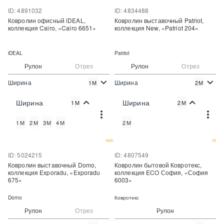
ID: 4891032
ID: 4834488
Ковролин офисный iDEAL,
Ковролин выставочный Patriot,
коллекция Cairo, «Cairo 6651»
коллекция New, «Patriot 204»
iDEAL
Patriot
Рулон
Отрез
Рулон
Отрез
Ширина
Ширина
1М
2М
2
2
667 руб./м
496 руб./м
Цена:
Цена:
Ширина
Ширина
1М
2М
Купить
Купить
1М
2М
3М
4М
2М
Купить в один клик
Купить в один клик
ID: 5024215
ID: 4807549
Ковролин выставочный Domo,
Ковролин бытовой Ковротекс,
коллекция Exporadu, «Exporadu
коллекция ECO София, «София
675»
6003»
Domo
Ковротекс
Рулон
Отрез
Рулон