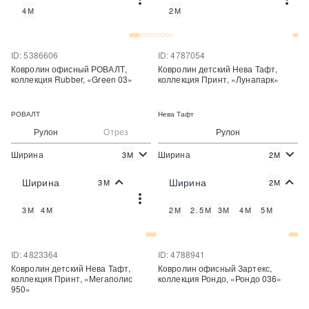
4М
2М
Купить в один клик
Купить в один клик
ID: 5386606
ID: 4787054
Ковролин офисный РОВАЛТ,
Ковролин детский Нева Тафт,
коллекция Rubber, «Green 03»
коллекция Принт, «Лунапарк»
РОВАЛТ
Нева Тафт
Рулон
Отрез
Рулон
Ширина
Ширина
3М
2М
2
2
540 руб./м
358 руб./м
Цена:
Цена:
Ширина
Ширина
3М
2М
Купить
Купить
3М
4М
2М
2.5М
3М
4М
5М
Купить в один клик
Купить в один клик
ID: 4823364
ID: 4788941
Ковролин детский Нева Тафт,
Ковролин офисный Зартекс,
коллекция Принт, «Мегаполис
коллекция Рондо, «Рондо 036»
950»