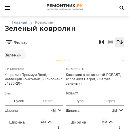
Главная
Ковролин
Зеленый ковролин
Фильтр
Сортир
Зеленый
ID: 4832653
ID: 5569318
Ковролин Премиум Brest,
Ковролин выставочный РОВАЛТ,
коллекция Консонанс, «Консонанс
коллекция Carpet, «Carpet
54230-20»
зеленый»
Brest
РОВАЛТ
Рулон
Отрез
Рулон
Отрез
Ширина
Ширина
4М
2М
2
2
1 173 руб./м
250 руб./м
Цена:
Цена:
Ширина
Ширина
4М
2М
Купить
Купить