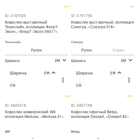
Купить в один клик
Купить в один клик
ID: 4787025
ID: 4791759
Ковролин выставочный
Ковролин выставочный, коллекция
Технолайн, коллекция ФлорТ-
Спектра, «Спектра 518»
Экспо, «ФлорТ-Экспо 06017»
Технолайн
Спектра
Рулон
Рулон
Отрез
Ширина
Ширина
2М
2М
2
2
310 руб./м
274 руб./м
Цена:
Цена:
Ширина
Ширина
2М
2М
Купить
Купить
2М
2М
Купить в один клик
Купить в один клик
ID: 4825418
ID: 4807168
Ковролин коммерческий AW,
Ковролин офисный Betap,
коллекция Medusa, «Medusa 21»
коллекция Dessert, «Dessert 42»
AW
Betap