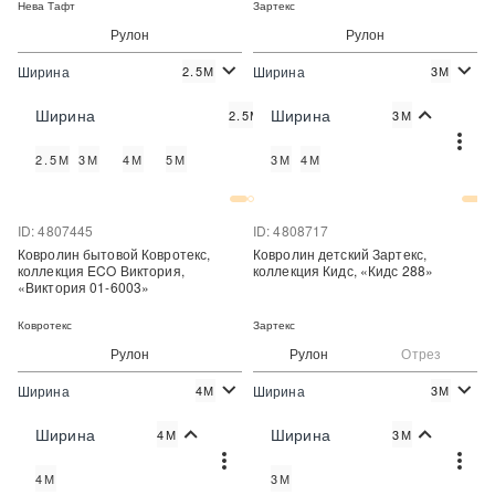
Нева Тафт
Зартекс
Рулон
Рулон
Ширина
Ширина
2.5М
3М
2
2
358 руб./м
530 руб./м
Цена:
Цена:
Ширина
Ширина
2.5М
3М
Купить
Купить
2.5М
3М
4М
5М
3М
4М
Купить в один клик
Купить в один клик
ID: 4807445
ID: 4808717
Ковролин бытовой Ковротекс,
Ковролин детский Зартекс,
коллекция ECO Виктория,
коллекция Кидс, «Кидс 288»
«Виктория 01-6003»
Ковротекс
Зартекс
Рулон
Рулон
Отрез
Ширина
Ширина
4М
3М
2
2
1 400 руб./м
881 руб./м
Цена:
Цена:
Ширина
Ширина
4М
3М
Купить
Купить
4М
3М