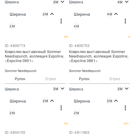
Ширина
Ширина
2М
4М
2
2
321 руб./м
1 400 руб./м
Цена:
Цена:
Ширина
Ширина
2М
4М
Купить
Купить
2М
4М
Купить в один клик
Купить в один клик
ID: 4806774
ID: 4806753
Ковролин выставочный Sommer
Ковролин выставочный Sommer
Needlepunch, коллекция Expoline,
Needlepunch, коллекция Expoline,
«Expoline 0901»
«Expoline 0961»
Sommer Needlepunch
Sommer Needlepunch
Рулон
Отрез
Рулон
Отрез
Ширина
Ширина
2М
2М
2
2
320 руб./м
320 руб./м
Цена:
Цена:
Ширина
Ширина
2М
2М
Купить
Купить
2М
2М
Купить в один клик
Купить в один клик
ID: 4804105
ID: 4811963