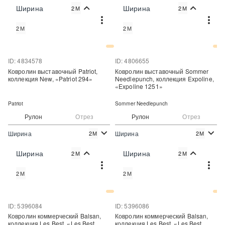
2
2
496 руб./м
1 028 руб./м
Цена:
Цена:
Ширина
Ширина
2М
2М
Купить
Купить
2М
2М
Купить в один клик
Купить в один клик
ID: 4834578
ID: 4806655
Ковролин выставочный Patriot,
Ковролин выставочный Sommer
коллекция New, «Patriot 294»
Needlepunch, коллекция Expoline,
«Expoline 1251»
Patriot
Sommer Needlepunch
Рулон
Отрез
Рулон
Отрез
Ширина
Ширина
2М
2М
2
2
496 руб./м
320 руб./м
Цена:
Цена:
Ширина
Ширина
2М
2М
Купить
Купить
2М
2М
Купить в один клик
Купить в один клик
ID: 5396084
ID: 5396086
Ковролин коммерческий Balsan,
Ковролин коммерческий Balsan,
коллекция Les Best, «Les Best
коллекция Les Best, «Les Best