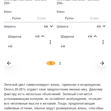
255»
256»
Balsan
Balsan
Рулон
Отрез
Рулон
Отрез
Ширина
Ширина
4М
4М
2
2
5 628 руб./м
5 628 руб./м
Цена:
Цена:
Ширина
Ширина
4М
4М
Купить
Купить
4М
4М
Купить в один клик
Купить в один клик
1
3
Зеленый цвет символизирует жизнь, гармонию и возрождение.
Около 20-25% отдают свое предпочтение именно ему. Данному
фактору есть несколько объяснений. Зеленый считается
успокаивающим колером, он ослабляет возбуждение, отсекает
все негативные мысли и желания. Люди, предпочитающие
лаймовые оттенки, обычно ведут размеренную жизнь, способны