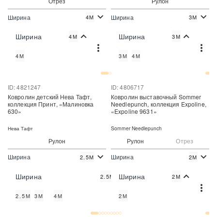
Отрез
Рулон
Ширина
Ширина
4М
3М
2
2
1 940 руб./м
690 руб./м
Цена:
Цена:
Ширина
Ширина
4М
3М
Купить
Купить
4М
3М
4М
Купить в один клик
Купить в один клик
ID: 4821247
ID: 4806717
Ковролин детский Нева Тафт,
Ковролин выставочный Sommer
коллекция Принт, «Малиновка
Needlepunch, коллекция Expoline,
630»
«Expoline 9631»
Нева Тафт
Sommer Needlepunch
Рулон
Рулон
Отрез
Ширина
Ширина
2.5М
2М
2
2
358 руб./м
320 руб./м
Цена:
Цена:
Ширина
Ширина
2.5М
2М
Купить
Купить
2.5М
3М
4М
2М
Купить в один клик
Купить в один клик