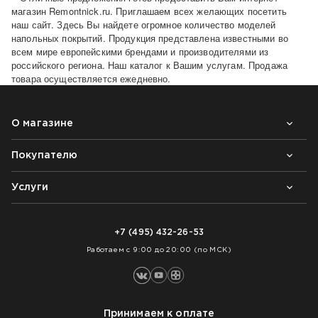
магазин Remontnick.ru. Приглашаем всех желающих посетить
наш сайт. Здесь Вы найдете огромное количество моделей
напольных покрытий. Продукция представлена известными во
всем мире европейскими брендами и производителями из
российского региона. Наш каталог к Вашим услугам. Продажа
товара осуществляется ежедневно.
О магазине
Покупателю
Почему выбирают нас
Контакты
Блог
Услуги
Возврат товара
Как заказать
Доставка
Нарезка покрытий
Оплата
+7 (495) 432-26-53
Укладка покрытий
Работаем с 9:00 до 20:00 (по МСК)
Принимаем к оплате