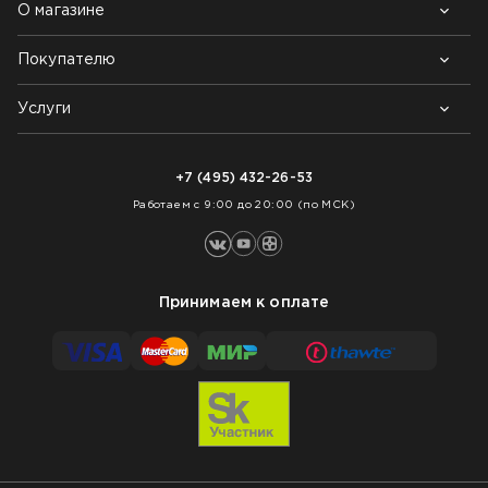
О магазине
Покупателю
Почему выбирают нас
Контакты
Блог
Услуги
Возврат товара
Как заказать
Доставка
Нарезка покрытий
Оплата
+7 (495) 432-26-53
Укладка покрытий
Работаем с 9:00 до 20:00 (по МСК)
Принимаем к оплате