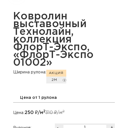
Ковролин
выставочный
Технолайн,
коллекция
ФлорТ-Экспо,
«ФлорТ-Экспо
01002»
Ширина рулона:
АКЦИЯ
2М
Цена от 1 рулона
2
2
250
₽/м
310
₽/м
Цена:
-
+