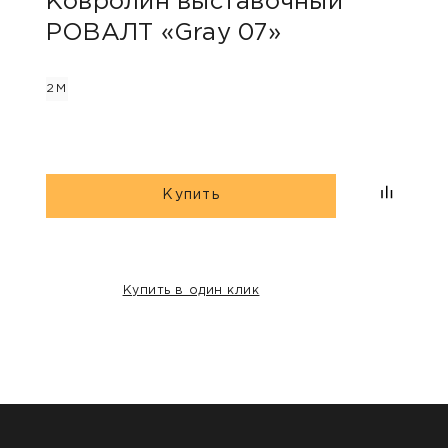
Ковролин выставочный
Ков
РОВАЛТ «Gray 07»
РОВ
2М
2М
Купить
Купить в один клик
НАШИ КЛИЕНТЫ: