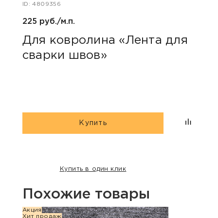
ID: 4809356
ID: 47
225 руб./м.п.
400 
Для ковролина «Лента для
Акс
сварки швов»
уни
Купить
Купить в один клик
Похожие товары
Акция
Акция
Хит продаж
Хит п