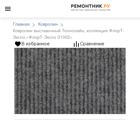
Главная
Ковролин
Ковролин выставочный Технолайн, коллекция ФлорТ-
Экспо,«ФлорТ-Экспо 01002»
Ковролин выставочны
В избранное
Сравнение