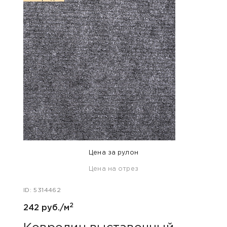
Цена за рулон
Цена на отрез
ID: 5314462
ID: 53
2
242 руб./м
275 р