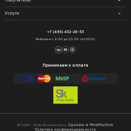
Покупателю
Почему выбирают нас
Контакты
Блог
Услуги
Возврат товара
Как заказать
Доставка
Нарезка покрытий
Оплата
+7 (495) 432-26-53
Укладка покрытий
Работаем с 9:00 до 20:00 (по МСК)
Принимаем к оплате
Сделано в MindMachine
© 2009 - 2026 Remontnick.ru.
Политика конфиденциальности