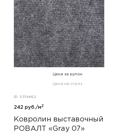
Цена за рулон
Цена на отрез
ID: 5314462
ID: 53
2
242 руб./м
275 р
Ковролин выставочный
Ков
РОВАЛТ «Gray 07»
РОВ