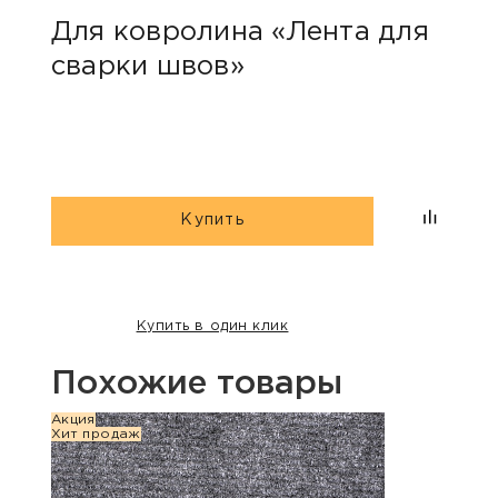
Для ковролина «Лента для
Акс
сварки швов»
уни
Купить
Купить в один клик
Похожие товары
Акция
Акция
Хит продаж
Хит п