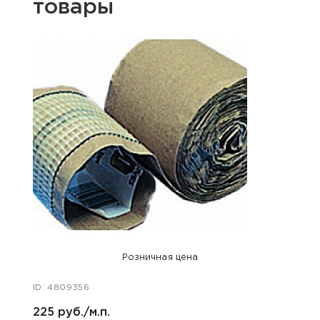
товары
Розничная цена
ID: 4809356
ID: 47
225 руб./м.п.
400 