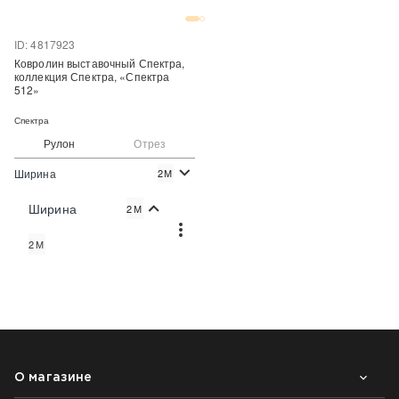
Купить в один клик
Купить в один клик
ID: 4817923
Ковролин выставочный Спектра,
коллекция Спектра, «Спектра
512»
Спектра
Рулон
Отрез
Ширина
2М
2
274 руб./м
Цена:
Ширина
2М
Купить
2М
Купить в один клик
О магазине