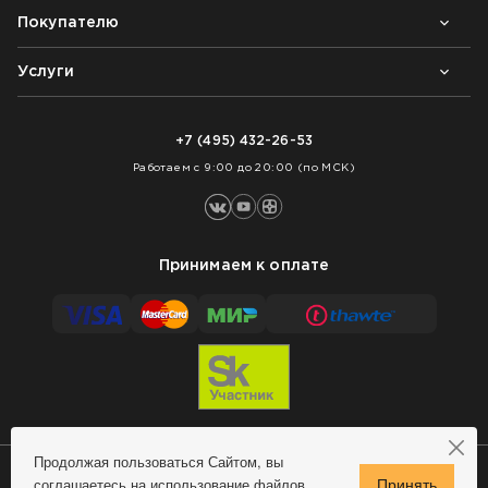
Покупателю
Почему выбирают нас
Контакты
Блог
Услуги
Возврат товара
Как заказать
Доставка
Нарезка покрытий
Оплата
+7 (495) 432-26-53
Укладка покрытий
Работаем с 9:00 до 20:00 (по МСК)
Принимаем к оплате
Продолжая пользоваться Сайтом, вы
соглашаетесь на использование файлов