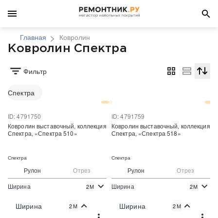
Главная
Ковролин
Ковролин Спектра
Фильтр
Сортир
Спектра
ID: 4791750
ID: 4791759
Ковролин выставочный, коллекция
Ковролин выставочный, коллекция
Спектра, «Спектра 510»
Спектра, «Спектра 518»
Спектра
Спектра
Рулон
Отрез
Рулон
Отрез
Ширина
Ширина
2М
2М
2
2
274 руб./м
274 руб./м
Цена:
Цена:
Ширина
Ширина
2М
2М
Купить
Купить