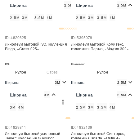
2
2
1 050 руб./м
843 руб./м
Цена:
Цена:
Ширина
Ширина
2.5М
2.5М
Купить
Купить
2.5М
3М
3.5М
4М
2.5М
3М
3.5М
4М
Купить в один клик
Купить в один клик
ID: 4820625
ID: 5395079
Линолеум бытовой IVC, коллекция
Линолеум бытовой Комитекс,
Bingo, «Grass 025»
коллекция Парма, «Моджо 302»
IVC
Комитекс
Рулон
Отрез
Рулон
Ширина
Ширина
3М
2.5М
2
2
650 руб./м
340 руб./м
Цена:
Цена:
Ширина
Ширина
3М
2.5М
Купить
Купить
3М
4М
2.5М
3М
3.5М
4М
Купить в один клик
Купить в один клик
ID: 4829811
ID: 4832139
Линолеум бытовой усиленный
Линолеум бытовой Синтерос,
Tarkett, коллекция Gladiator,
коллекция Sparta, «Ostin 4»