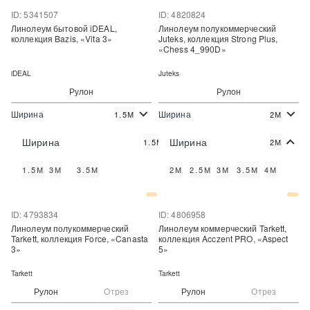
ID: 5341507
ID: 4820824
Линолеум бытовой iDEAL,
Линолеум полукоммерческий
коллекция Bazis, «Vita 3»
Juteks, коллекция Strong Plus,
«Chess 4_990D»
iDEAL
Juteks
Рулон
Рулон
Ширина
Ширина
1.5М
2М
2
2
290 руб./м
850 руб./м
Цена:
Цена:
Ширина
Ширина
1.5М
2М
Купить
Купить
1.5М
3М
3.5М
2М
2.5М
3М
3.5М
4М
Купить в один клик
Купить в один клик
ID: 4793834
ID: 4806958
Линолеум полукоммерческий
Линолеум коммерческий Tarkett,
Tarkett, коллекция Force, «Canasta
коллекция Acczent PRO, «Aspect
3»
5»
Tarkett
Tarkett
Рулон
Отрез
Рулон
Отрез