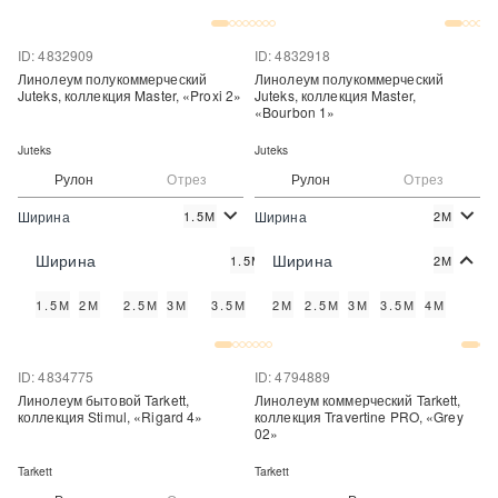
Купить в один клик
Купить в один клик
ID: 4832909
ID: 4832918
Линолеум полукоммерческий
Линолеум полукоммерческий
Juteks, коллекция Master, «Proxi 2»
Juteks, коллекция Master,
«Bourbon 1»
Juteks
Juteks
Рулон
Отрез
Рулон
Отрез
Ширина
Ширина
1.5М
2М
2
2
490 руб./м
490 руб./м
Цена:
Цена:
Ширина
Ширина
1.5М
2М
Купить
Купить
1.5М
2М
2.5М
3М
3.5М
4М
2М
2.5М
3М
3.5М
4М
Купить в один клик
Купить в один клик
ID: 4834775
ID: 4794889
Линолеум бытовой Tarkett,
Линолеум коммерческий Tarkett,
коллекция Stimul, «Rigard 4»
коллекция Travertine PRO, «Grey
02»
Tarkett
Tarkett