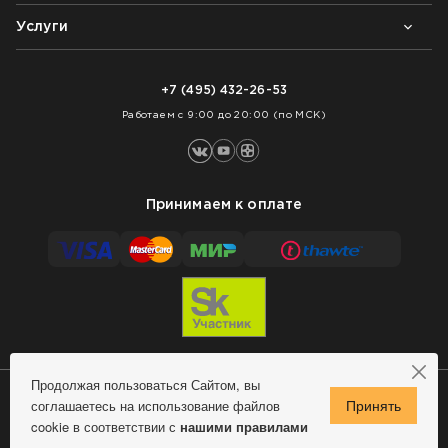
Контакты
Блог
Услуги
Возврат товара
Как заказать
Доставка
Нарезка покрытий
Оплата
+7 (495) 432-26-53
Укладка покрытий
Работаем с 9:00 до 20:00 (по МСК)
Принимаем к оплате
Продолжая пользоваться Сайтом, вы
соглашаетесь на использование файлов
Сделано в MindMachine
© 2009 - 2026 Remontnick.ru.
cookie в соответствии с
нашими правилами
Политика конфиденциальности