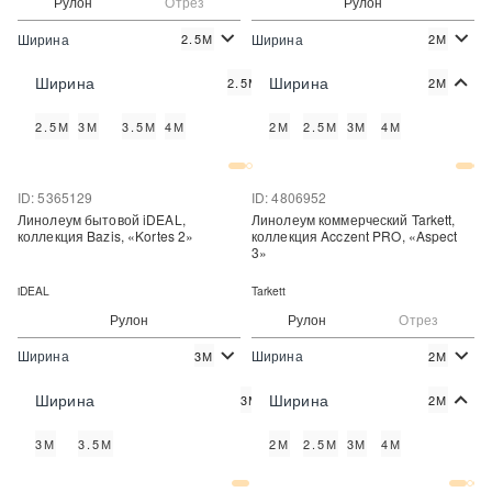
Рулон
Отрез
Рулон
Ширина
Ширина
2.5М
2М
2
2
474 руб./м
808 руб./м
Цена:
Цена:
Ширина
Ширина
2.5М
2М
Купить
Купить
2.5М
3М
3.5М
4М
2М
2.5М
3М
4М
Купить в один клик
Купить в один клик
ID: 5365129
ID: 4806952
Линолеум бытовой iDEAL,
Линолеум коммерческий Tarkett,
коллекция Bazis, «Kortes 2»
коллекция Acczent PRO, «Aspect
3»
iDEAL
Tarkett
Рулон
Рулон
Отрез
Ширина
Ширина
3М
2М
2
2
290 руб./м
890 руб./м
Цена:
Цена:
Ширина
Ширина
3М
2М
Купить
Купить
3М
3.5М
2М
2.5М
3М
4М
Купить в один клик
Купить в один клик