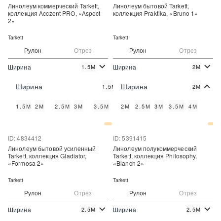
Линолеум коммерческий Tarkett,
Линолеум бытовой Tarkett,
коллекция Acczent PRO, «Aspect
коллекция Praktika, «Bruno 1»
2»
Tarkett
Tarkett
Рулон
Отрез
Рулон
Отрез
Ширина
Ширина
1.5М
2М
2
2
890 руб./м
370 руб./м
Цена:
Цена:
Ширина
Ширина
1.5М
2М
Купить
Купить
1.5М
2М
2.5М
3М
3.5М
4М
2М
2.5М
3М
3.5М
4М
Купить в один клик
Купить в один клик
ID: 4834412
ID: 5391415
Линолеум бытовой усиленный
Линолеум полукоммерческий
Tarkett, коллекция Gladiator,
Tarkett, коллекция Philosophy,
«Formosa 2»
«Blanch 2»
Tarkett
Tarkett
Рулон
Отрез
Рулон
Отрез
Ширина
Ширина
2.5М
2.5М