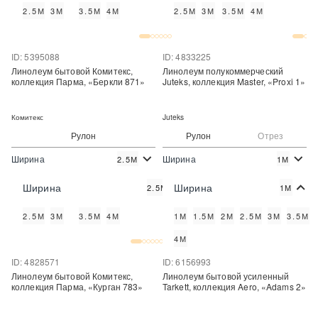
2.5М
3М
3.5М
4М
2.5М
3М
3.5М
4М
Купить в один клик
Купить в один клик
ID: 5395088
ID: 4833225
Линолеум бытовой Комитекс,
Линолеум полукоммерческий
коллекция Парма, «Беркли 871»
Juteks, коллекция Master, «Proxi 1»
Комитекс
Juteks
Рулон
Рулон
Отрез
Ширина
Ширина
2.5М
1М
2
2
340 руб./м
490 руб./м
Цена:
Цена:
Ширина
Ширина
2.5М
1М
Купить
Купить
2.5М
3М
3.5М
4М
1М
1.5М
2М
2.5М
3М
3.5М
Купить в один клик
Купить в один клик
4М
ID: 4828571
ID: 6156993
Линолеум бытовой Комитекс,
Линолеум бытовой усиленный
коллекция Парма, «Курган 783»
Tarkett, коллекция Aero, «Adams 2»