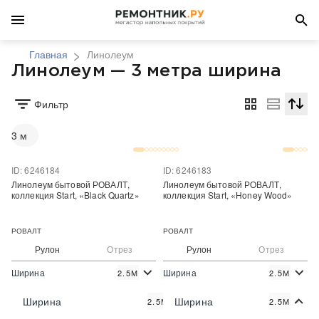
Главная
Линолеум
Линолеум — 3 метра ширина
Фильтр
Сортир
3 м
ID: 6246184
ID: 6246183
Линолеум бытовой РОВАЛТ,
Линолеум бытовой РОВАЛТ,
коллекция Start, «Black Quartz»
коллекция Start, «Honey Wood»
РОВАЛТ
РОВАЛТ
Рулон
Отрез
Рулон
Отрез
Ширина
Ширина
2.5М
2.5М
2
2
230 руб./м
230 руб./м
Цена:
Цена:
Ширина
Ширина
2.5М
2.5М
Купить
Купить