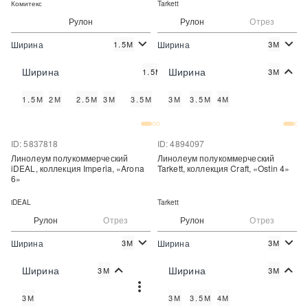
Комитекс
Tarkett
Рулон
Рулон
Отрез
Ширина
Ширина
1.5М
3М
2
2
340 руб./м
1 189 руб./м
Цена:
Цена:
Ширина
Ширина
1.5М
3М
Купить
Купить
1.5М
2М
2.5М
3М
3.5М
4М
3М
3.5М
4М
Купить в один клик
Купить в один клик
ID: 5837818
ID: 4894097
Линолеум полукоммерческий
Линолеум полукоммерческий
iDEAL, коллекция Imperia, «Arona
Tarkett, коллекция Craft, «Ostin 4»
6»
iDEAL
Tarkett
Рулон
Отрез
Рулон
Отрез
Ширина
Ширина
3М
3М
2
2
930 руб./м
589 руб./м
Цена:
Цена:
Ширина
Ширина
3М
3М
Купить
Купить
3М
3М
3.5М
4М