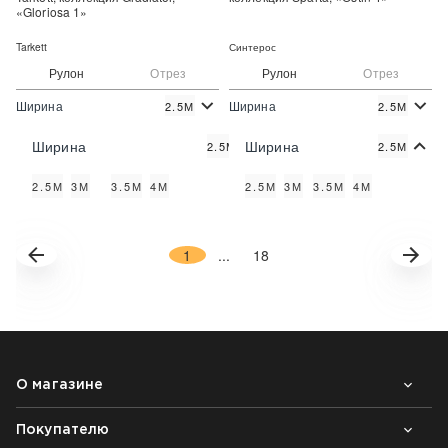
«Gloriosa 1»
Tarkett
Синтерос
Рулон
Отрез
Рулон
Отрез
Ширина
Ширина
2.5М
2.5М
2
2
1 050 руб./м
414 руб./м
Цена:
Цена:
Ширина
Ширина
2.5М
2.5М
Купить
Купить
2.5М
3М
3.5М
4М
2.5М
3М
3.5М
4М
Купить в один клик
Купить в один клик
1
...
18
О магазине
Покупателю
Почему выбирают нас