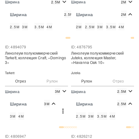
Ширина
Ширина
2.5М
2М
2
2
825 руб./м
890 руб./м
Цена:
Цена:
Ширина
Ширина
2.5М
2М
Купить
Купить
2.5М
3М
3.5М
4М
2М
2.5М
3М
3.5М
4М
Купить в один клик
Купить в один клик
ID: 4894079
ID: 4876795
Линолеум полукоммерческий
Линолеум полукоммерческий
Tarkett, коллекция Craft, «Domingo
Juteks, коллекция Master,
3»
«Havanna Oak 10»
Tarkett
Juteks
Отрез
Рулон
Рулон
Отрез
Ширина
Ширина
3М
2.5М
2
2
589 руб./м
490 руб./м
Цена:
Цена:
Ширина
Ширина
3М
2.5М
Купить
Купить
3М
4М
2.5М
3М
3.5М
4М
Купить в один клик
Купить в один клик
ID: 4806947
ID: 4826212