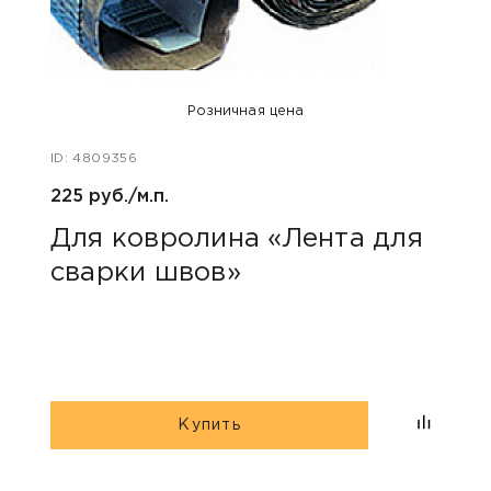
Розничная цена
ID: 4809356
ID: 47
225 руб./м.п.
400 
Для ковролина «Лента для
Акс
сварки швов»
уни
Купить