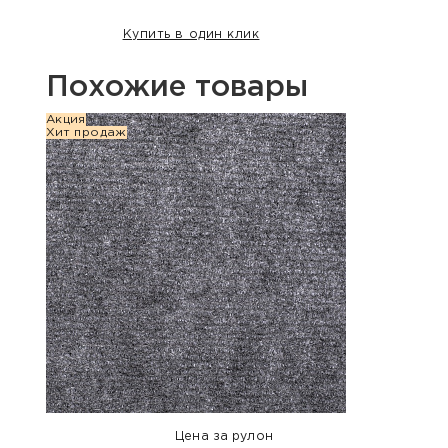
Купить в один клик
Похожие товары
Акция
Акция
Хит продаж
Хит п
Цена за рулон