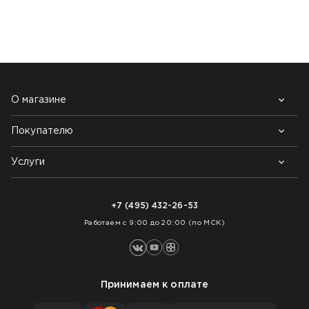
НАШИ КЛИЕНТЫ:
О магазине
Покупателю
Почему выбирают нас
Контакты
Блог
Услуги
Возврат товара
Как заказать
Доставка
Нарезка покрытий
Оплата
+7 (495) 432-26-53
Укладка покрытий
Работаем с 9:00 до 20:00 (по МСК)
Принимаем к оплате