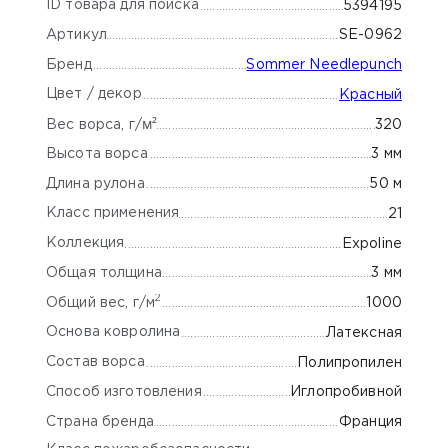
ID товара для поиска
5394195
Артикул
SE-0962
Бренд
Sommer Needlepunch
Цвет / декор
Красный
м²
320
Вес ворса, г/
Высота ворса
3 мм
Длина рулона
50 м
Класс применения
21
Коллекция
Expoline
Общая толщина
3 мм
2
Общий вес, г/м
1000
Основа ковролина
Латексная
Состав ворса
Полипропилен
Способ изготовления
Иглопробивной
Страна бренда
Франция