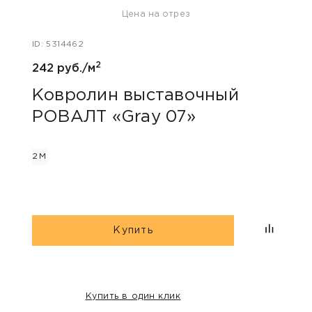
Цена на отрез
ID: 5314462
ID: 53
2
242 руб./м
275 р
Ковролин выставочный
Ков
РОВАЛТ «Gray 07»
РОВ
2М
2М
Купить
Купить в один клик