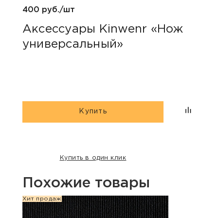
400 руб./шт
100 р
Аксессуары Kinwenr «Нож
Для
универсальный»
«Пр
Купить
Купить в один клик
Похожие товары
Хит продаж
Хит п