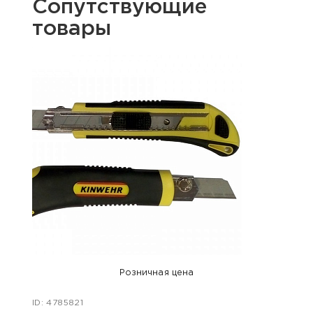
Сопутствующие
товары
Розничная цена
ID: 4785821
ID: 47