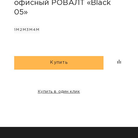
офисный РОВАЛТ «Black
офи
05»
2М
3М
1М
2М
3М
4М
Купить
Купить в один клик
НАШИ КЛИЕНТЫ: