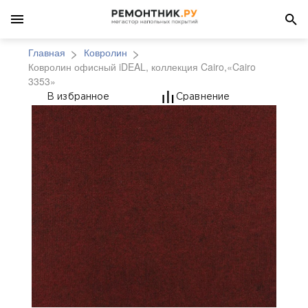
Главная
Ковролин
Ковролин офисный iDEAL, коллекция Cairo,«Cairo
3353»
Ковролин офисный iDE
В избранное
Сравнение