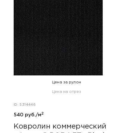
Цена за рулон
Цена на отрез
ID: 5314446
ID: 531
2
540 руб./м
540 
Ковролин коммерческий
Ков