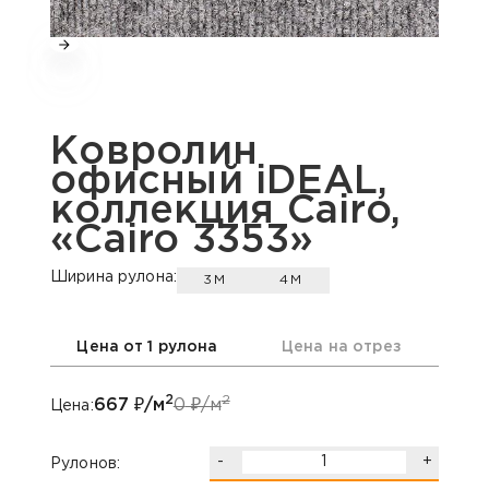
Ковролин
офисный iDEAL,
коллекция Cairo,
«Cairo 3353»
Ширина рулона:
3М
4М
Цена от 1 рулона
Цена на отрез
2
2
667
₽/м
0
₽/м
Цена:
-
+
Рулонов: