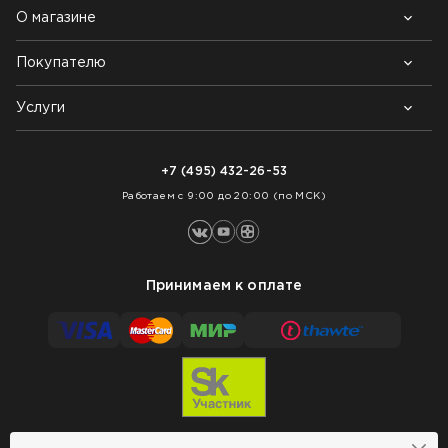
О магазине
Покупателю
Почему выбирают нас
Контакты
Блог
Услуги
Возврат товара
Как заказать
Доставка
Нарезка покрытий
Оплата
+7 (495) 432-26-53
Укладка покрытий
Работаем с 9:00 до 20:00 (по МСК)
Принимаем к оплате