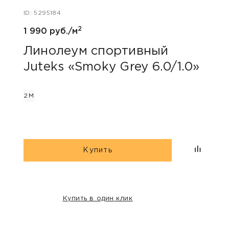
ID: 5295184
ID: 54
2
1 990 руб./м
1 690
Линолеум спортивный
Лин
Juteks «Smoky Grey 6.0/1.0»
Tar
2М
2М
Купить
Купить в один клик
НАШИ КЛИЕНТЫ: