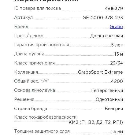
ID товара для поиска
4816379
Артикул
GE-2000-378-273
Бренд
Grabo
Цвет / декор
Доска светлая
Гарантия производителя
5 лет
Длина рулона
15 м
Класс применения
23/34
Коллекция
GraboSport Extreme
2
Общий вес, г/м
4200
Основа линолеума
Гетерогенный
Решения
Однотонный
Страна бренда
Венгрия
Класс пожаробезопасности
КМ2 (Г1, В2, Д2, Т2, РП1)
Толщина защитного слоя
1.3 мм