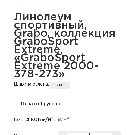
Линолеум
спортивный,
Grabo, коллекция
GraboSport
Extreme,
«GraboSport
Extreme 2000-
378-273»
Ширина рулона:
2М
Цена от 1 рулона
2
2
4 806
₽/м
0
₽/м
Цена: