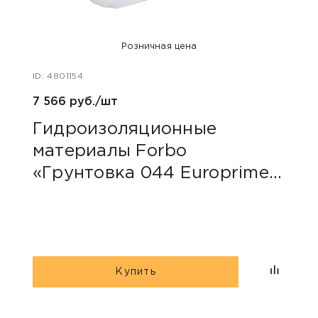
Розничная цена
ID: 4801154
ID: 48
7 566 руб./шт
40 ру
Гидроизоляционные
Пли
материалы Forbo
сер
«Грунтовка 044 Europrimer
Multi»
Купить