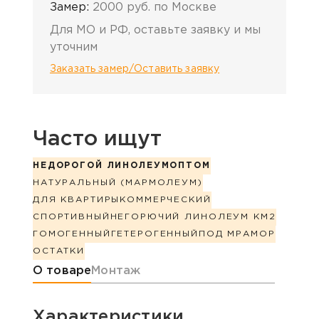
Замер:
2000 руб. по Москве
Для МО и РФ, оставьте заявку и мы
уточним
Заказать замер/Оставить заявку
Часто ищут
НЕДОРОГОЙ ЛИНОЛЕУМ
ОПТОМ
НАТУРАЛЬНЫЙ (МАРМОЛЕУМ)
ДЛЯ КВАРТИРЫ
КОММЕРЧЕСКИЙ
СПОРТИВНЫЙ
НЕГОРЮЧИЙ ЛИНОЛЕУМ КМ2
ГОМОГЕННЫЙ
ГЕТЕРОГЕННЫЙ
ПОД МРАМОР
ОСТАТКИ
Информация о товаре
О товаре
Монтаж
Характеристики