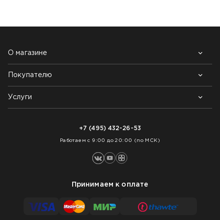
О магазине
Покупателю
Почему выбирают нас
Контакты
Блог
Услуги
Возврат товара
Как заказать
Доставка
Нарезка покрытий
Оплата
+7 (495) 432-26-53
Укладка покрытий
Работаем с 9:00 до 20:00 (по МСК)
Принимаем к оплате