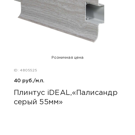
Розничная цена
ID: 4805525
ID: 48
40 руб./м.п.
1 240
Плинтус iDEAL,«Палисандр
Для
серый 55мм»
сва
Вой