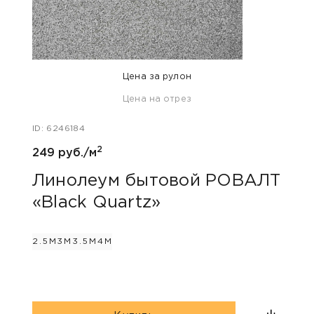
Цена за рулон
Цена на отрез
ID: 58
ID: 6246184
260 
2
249 руб./м
Ли
«Mi
Линолеум бытовой РОВАЛТ
«Black Quartz»
2М
2.5М
3М
3.5М
4М