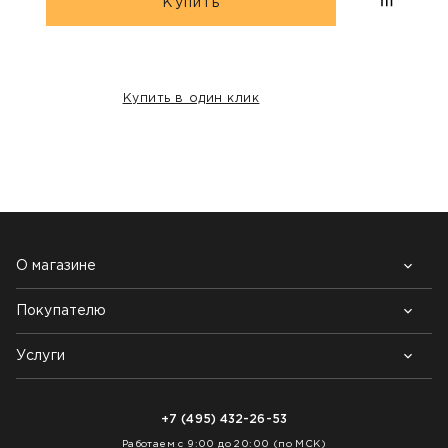
Купить
Купить в один клик
НАШИ КЛИЕНТЫ:
О магазине
Покупателю
Почему выбирают нас
Контакты
Блог
Услуги
Возврат товара
Как заказать
Доставка
Нарезка покрытий
Оплата
+7 (495) 432-26-53
Укладка покрытий
Работаем с 9:00 до 20:00 (по МСК)