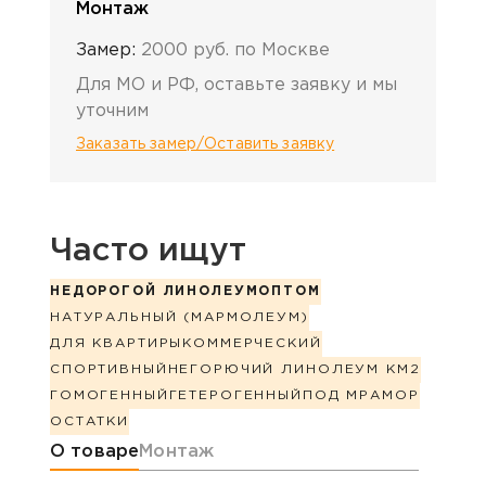
Монтаж
Замер:
2000 руб. по Москве
Для МО и РФ, оставьте заявку и мы
уточним
Заказать замер/Оставить заявку
Часто ищут
НЕДОРОГОЙ ЛИНОЛЕУМ
ОПТОМ
НАТУРАЛЬНЫЙ (МАРМОЛЕУМ)
ДЛЯ КВАРТИРЫ
КОММЕРЧЕСКИЙ
СПОРТИВНЫЙ
НЕГОРЮЧИЙ ЛИНОЛЕУМ КМ2
ГОМОГЕННЫЙ
ГЕТЕРОГЕННЫЙ
ПОД МРАМОР
ОСТАТКИ
Информация о товаре
О товаре
Монтаж