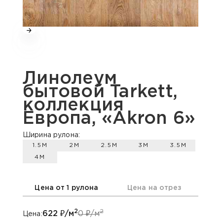
Линолеум
бытовой Tarkett,
коллекция
Европа, «Akron 6»
Ширина рулона:
1.5М
2М
2.5М
3М
3.5М
4М
Цена от 1 рулона
Цена на отрез
2
2
622
₽/м
0
₽/м
Цена: