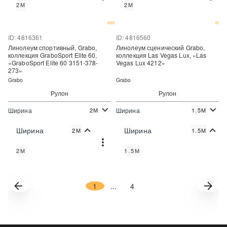
2М
2М
Купить в один клик
Купить в один клик
ID: 4816361
ID: 4816560
Линолеум спортивный, Grabo,
Линолеум сценический Grabo,
коллекция GraboSport Elite 60,
коллекция Las Vegas Lux, «Las
«GraboSport Elite 60 3151-378-
Vegas Lux 4212»
273»
Grabo
Grabo
Рулон
Рулон
Ширина
Ширина
2М
1.5М
2
2
4 486 руб./м
3 090 руб./м
Цена:
Цена:
Ширина
Ширина
2М
1.5М
Купить
Купить
2М
1.5М
Купить в один клик
Купить в один клик
1
...
4