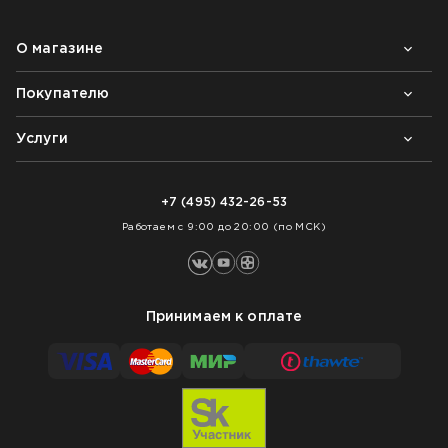
О магазине
Покупателю
Почему выбирают нас
Контакты
Блог
Услуги
Возврат товара
Как заказать
Доставка
Нарезка покрытий
Оплата
+7 (495) 432-26-53
Укладка покрытий
Работаем с 9:00 до 20:00 (по МСК)
Принимаем к оплате