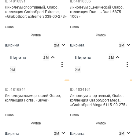
ID: 4816391
ID: 4816536
Линолеум спортивный, Grabo,
Линолеум сценический Grabo,
коллекция GraboSport Extreme,
коллекция Duett, «Duett 6875-
«GraboSport Extreme 3338-00-273»
1008»
Grabo
Grabo
Рулон
Рулон
Ширина
Ширина
2М
2М
2
2
4 806 руб./м
2 950 руб./м
Цена:
Цена:
Ширина
Ширина
2М
2М
Купить
Купить
2М
2М
Купить в один клик
Купить в один клик
ID: 4816844
ID: 4834161
Линолеум коммерческий Grabo,
Линолеум спортивный, Grabo,
коллекция Fortis, «Silver»
коллекция GraboSport Mega,
«GraboSport Mega 6115-00-275»
Grabo
Grabo
Рулон
Рулон
Ширина
Ширина
2М
2М