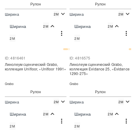
Рулон
Рулон
Ширина
Ширина
2М
2М
2
2
2 600 руб./м
3 509 руб./м
Цена:
Цена:
Ширина
Ширина
2М
2М
Купить
Купить
2М
2М
Купить в один клик
Купить в один клик
ID: 4816461
ID: 4816575
Линолеум сценический Grabo,
Линолеум сценический Grabo,
коллекция Unifloor, «Unifloor 1991»
коллекция Evidance 25, «Evidance
1290-275»
Grabo
Grabo
Рулон
Рулон
Ширина
Ширина
2М
2М
2
2
2 600 руб./м
3 509 руб./м
Цена:
Цена:
Ширина
Ширина
2М
2М
Купить
Купить
2М
2М
Купить в один клик
Купить в один клик