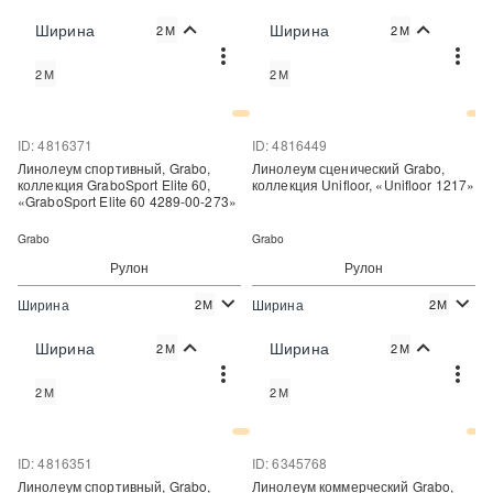
2
2
2 202 руб./м
5 721 руб./м
Цена:
Цена:
Ширина
Ширина
2М
2М
Купить
Купить
2М
2М
Купить в один клик
Купить в один клик
ID: 4816371
ID: 4816449
Линолеум спортивный, Grabo,
Линолеум сценический Grabo,
коллекция GraboSport Elite 60,
коллекция Unifloor, «Unifloor 1217»
«GraboSport Elite 60 4289-00-273»
Grabo
Grabo
Рулон
Рулон
Ширина
Ширина
2М
2М
2
2
4 347 руб./м
2 600 руб./м
Цена:
Цена:
Ширина
Ширина
2М
2М
Купить
Купить
2М
2М
Купить в один клик
Купить в один клик
ID: 4816351
ID: 6345768
Линолеум спортивный, Grabo,
Линолеум коммерческий Grabo,