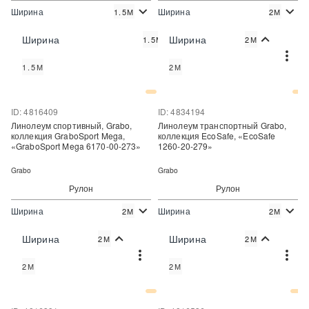
Ширина
Ширина
1.5М
2М
2
2
3 090 руб./м
4 434 руб./м
Цена:
Цена:
Ширина
Ширина
1.5М
2М
Купить
Купить
1.5М
2М
Купить в один клик
Купить в один клик
ID: 4816409
ID: 4834194
Линолеум спортивный, Grabo,
Линолеум транспортный Grabo,
коллекция GraboSport Mega,
коллекция EcoSafe, «EcoSafe
«GraboSport Mega 6170-00-273»
1260-20-279»
Grabo
Grabo
Рулон
Рулон
Ширина
Ширина
2М
2М
2
2
5 721 руб./м
2 492 руб./м
Цена:
Цена:
Ширина
Ширина
2М
2М
Купить
Купить
2М
2М
Купить в один клик
Купить в один клик