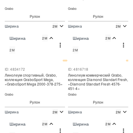
Grabo
Grabo
Рулон
Рулон
Ширина
Ширина
2М
2М
2
2
2 600 руб./м
4 806 руб./м
Цена:
Цена:
Ширина
Ширина
2М
2М
Купить
Купить
2М
2М
Купить в один клик
Купить в один клик
ID: 4834172
ID: 4816718
Линолеум спортивный, Grabo,
Линолеум коммерческий Grabo,
коллекция GraboSport Mega,
коллекция Diamond Standart Fresh,
«GraboSport Mega 2000-378-275»
«Diamond Standart Fresh 4576-
451-4»
Grabo
Grabo
Рулон
Рулон
Ширина
Ширина
2М
2М
2
2
5 721 руб./м
1 120 руб./м
Цена:
Цена:
Ширина
Ширина
2М
2М
Купить
Купить