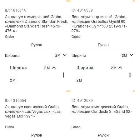
ID: 4816716
ID: 4816359
Линолеум коммерческий Grabo,
Линолеум спортивный, Grabo,
коллекция Diamond Standart Fresh,
коллекция Graboflex Gymfit 60,
«Diamond Standart Fresh 4573-
«Graboflex Gymfit 60 2519-371-
476-4»
279»
Grabo
Grabo
Рулон
Рулон
Ширина
Ширина
2М
2М
2
2
1 120 руб./м
3 100 руб./м
Цена:
Цена:
Ширина
Ширина
2М
2М
Купить
Купить
2М
2М
Купить в один клик
Купить в один клик
ID: 4816554
ID: 4912579
Линолеум сценический Grabo,
Линолеум коммерческий Grabo,
коллекция Las Vegas Lux, «Las
коллекция Conducto S, «Sand 02»
Vegas Lux 1991»
Grabo
Grabo
Рулон
Рулон