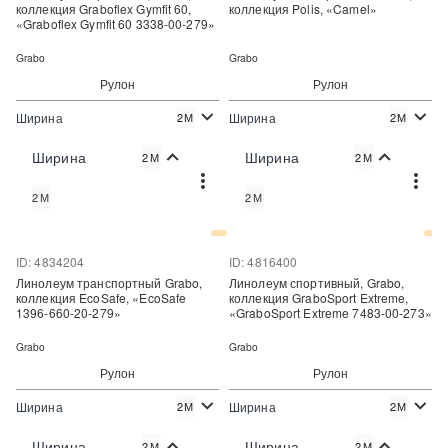
коллекция Graboflex Gymfit 60,
коллекция Polis, «Camel»
«Graboflex Gymfit 60 3338-00-279»
Grabo
Grabo
Рулон
Рулон
Ширина
Ширина
2М
2М
2
2
2 890 руб./м
2 162 руб./м
Цена:
Цена:
Ширина
Ширина
2М
2М
Купить
Купить
2М
2М
Купить в один клик
Купить в один клик
ID: 4834204
ID: 4816400
Линолеум транспортный Grabo,
Линолеум спортивный, Grabo,
коллекция EcoSafe, «EcoSafe
коллекция GraboSport Extreme,
1396-660-20-279»
«GraboSport Extreme 7483-00-273»
Grabo
Grabo
Рулон
Рулон
Ширина
Ширина
2М
2М
2
2
2 492 руб./м
4 806 руб./м
Цена:
Цена:
Ширина
Ширина
2М
2М