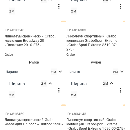
Купить
Купить
2М
2М
Купить в один клик
Купить в один клик
ID: 4816546
ID: 4816383
Линолеум сценический Grabo,
Линолеум спортивный, Grabo,
коллекция Broadway 20,
коллекция GraboSport Extreme,
«Broadway 2010-275»
«GraboSport Extreme 2519-371-
273»
Grabo
Grabo
Рулон
Рулон
Ширина
Ширина
2М
2М
2
2
3 200 руб./м
4 806 руб./м
Цена:
Цена:
Ширина
Ширина
2М
2М
Купить
Купить
2М
2М
Купить в один клик
Купить в один клик
ID: 4816459
ID: 4834143
Линолеум сценический Grabo,
Линолеум спортивный, Grabo,
коллекция Unifloor, «Unifloor 1596»
коллекция GraboSport Extreme,
«GraboSport Extreme 1596-00-275»