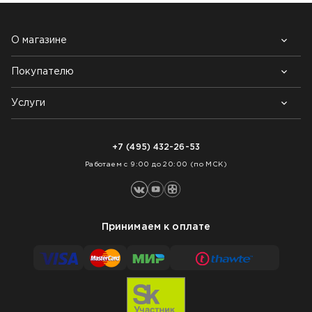
О магазине
Покупателю
Почему выбирают нас
Контакты
Блог
Услуги
Возврат товара
Как заказать
Доставка
Нарезка покрытий
Оплата
+7 (495) 432-26-53
Укладка покрытий
Работаем с 9:00 до 20:00 (по МСК)
Принимаем к оплате