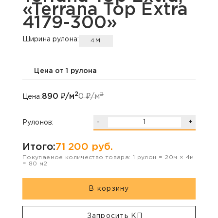
«Terrana Top Extra
4179-300»
Ширина рулона:
4М
Цена от 1 рулона
2
2
890
₽/м
0
₽/м
Цена:
-
+
Рулонов:
Итого:
71 200
руб.
Покупаемое количество товара:
1
рулон
=
20
м ×
4
м
=
80
м2
В корзину
Запросить КП