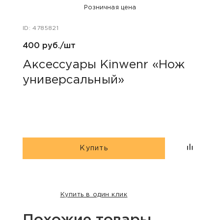
Розничная цена
ID: 4785821
ID: 48
400 руб./шт
1 240
Аксессуары Kinwenr «Нож
Для
универсальный»
сва
Купить
Купить в один клик