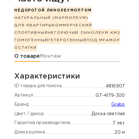
НЕДОРОГОЙ ЛИНОЛЕУМ
ОПТОМ
НАТУРАЛЬНЫЙ (МАРМОЛЕУМ)
ДЛЯ КВАРТИРЫ
КОММЕРЧЕСКИЙ
СПОРТИВНЫЙ
НЕГОРЮЧИЙ ЛИНОЛЕУМ КМ2
ГОМОГЕННЫЙ
ГЕТЕРОГЕННЫЙ
ПОД МРАМОР
ОСТАТКИ
Информация о товаре
О товаре
Монтаж
Характеристики
ID товара для поиска
4816907
Артикул
GT-4179-300
Бренд
Grabo
Цвет / декор
Доска светлая
Гарантия производителя
7 лет
Длина рулона
20 м