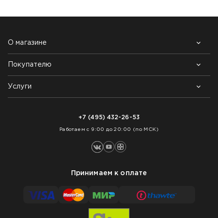
О магазине
Покупателю
Почему выбирают нас
Контакты
Блог
Услуги
Возврат товара
Как заказать
Доставка
Нарезка покрытий
Оплата
+7 (495) 432-26-53
Укладка покрытий
Работаем с 9:00 до 20:00 (по МСК)
Принимаем к оплате