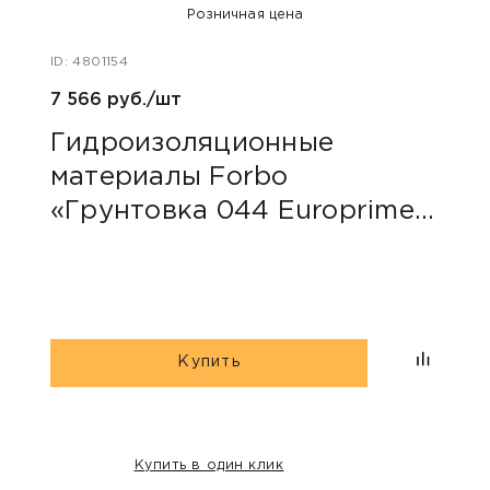
Розничная цена
ID: 4801154
ID: 48
7 566 руб./шт
40 ру
Гидроизоляционные
Пли
материалы Forbo
сер
«Грунтовка 044 Europrimer
Multi»
Купить
Купить в один клик