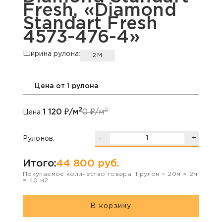
Fresh, «Diamond
Standart Fresh
4573-476-4»
Ширина рулона:
2М
Цена от 1 рулона
2
2
1 120
₽/м
0
₽/м
Цена:
-
+
Рулонов:
Итого:
44 800
руб.
Покупаемое количество товара:
1
рулон
=
20
м ×
2
м
=
40
м2
В корзину