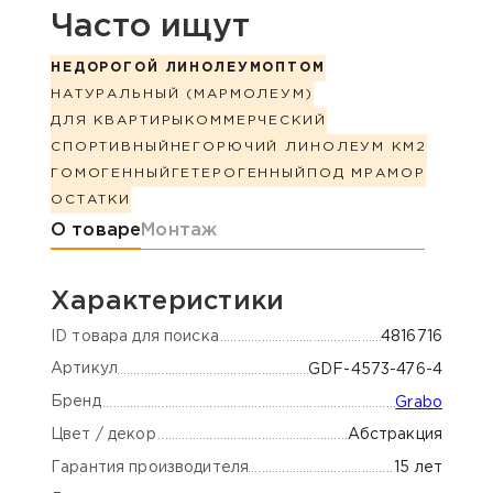
Часто ищут
НЕДОРОГОЙ ЛИНОЛЕУМ
ОПТОМ
НАТУРАЛЬНЫЙ (МАРМОЛЕУМ)
ДЛЯ КВАРТИРЫ
КОММЕРЧЕСКИЙ
СПОРТИВНЫЙ
НЕГОРЮЧИЙ ЛИНОЛЕУМ КМ2
ГОМОГЕННЫЙ
ГЕТЕРОГЕННЫЙ
ПОД МРАМОР
ОСТАТКИ
Информация о товаре
О товаре
Монтаж
Характеристики
ID товара для поиска
4816716
Артикул
GDF-4573-476-4
Бренд
Grabo
Цвет / декор
Абстракция
Гарантия производителя
15 лет