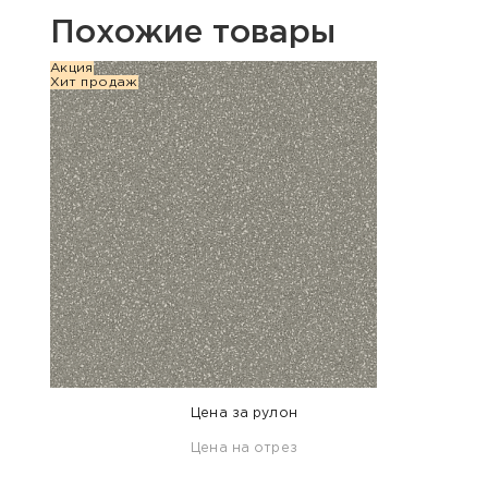
Похожие товары
Акция
Хит п
Хит продаж
Цена за рулон
Цена на отрез
ID: 47