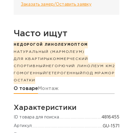
Заказать замер/Оставить заявку
Часто ищут
НЕДОРОГОЙ ЛИНОЛЕУМ
ОПТОМ
НАТУРАЛЬНЫЙ (МАРМОЛЕУМ)
ДЛЯ КВАРТИРЫ
КОММЕРЧЕСКИЙ
СПОРТИВНЫЙ
НЕГОРЮЧИЙ ЛИНОЛЕУМ КМ2
ГОМОГЕННЫЙ
ГЕТЕРОГЕННЫЙ
ПОД МРАМОР
ОСТАТКИ
Информация о товаре
О товаре
Монтаж
Характеристики
ID товара для поиска
4816455
Артикул
GU-1571