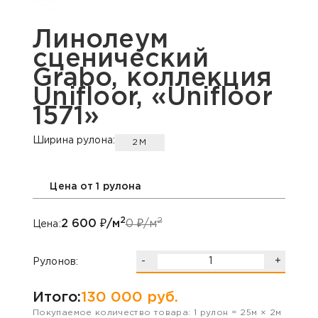
Линолеум
сценический
Grabo, коллекция
Unifloor, «Unifloor
1571»
Ширина рулона:
2М
Цена от 1 рулона
2
2
2 600
₽/м
0
₽/м
Цена:
-
+
Рулонов:
Итого:
130 000
руб.
Покупаемое количество товара:
1
рулон
=
25
м ×
2
м