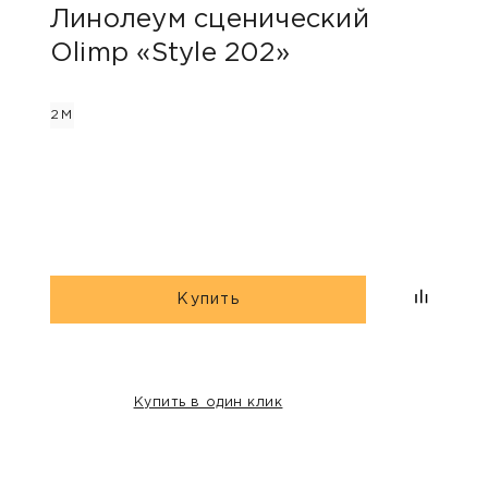
Линолеум сценический
Лин
Olimp «Style 202»
Gra
2М
2М
Купить
Купить в один клик
НАШИ КЛИЕНТЫ: