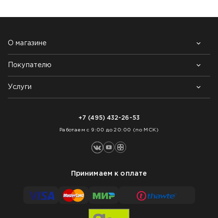
О магазине
Покупателю
Почему выбирают нас
Контакты
Блог
Услуги
Возврат товара
Как заказать
Доставка
Нарезка покрытий
Оплата
+7 (495) 432-26-53
Укладка покрытий
Работаем с 9:00 до 20:00 (по МСК)
Принимаем к оплате