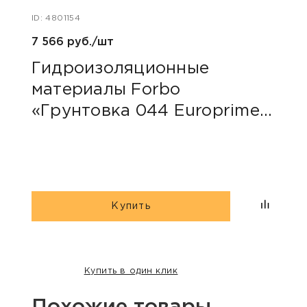
ID: 4801154
ID: 48
7 566 руб./шт
40 ру
Гидроизоляционные
Пли
материалы Forbo
сер
«Грунтовка 044 Europrimer
Multi»
Купить
Купить в один клик