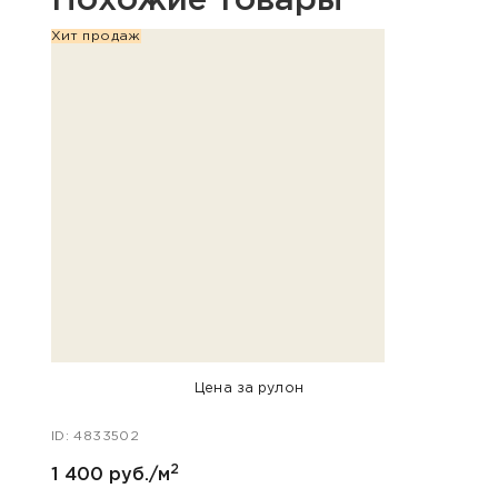
Похожие товары
Хит продаж
Цена за рулон
ID: 4833502
ID: 48
2
1 400 руб./м
2 600