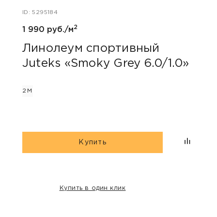
ID: 5295184
ID: 54
2
1 990 руб./м
1 690
Линолеум спортивный
Лин
Juteks «Smoky Grey 6.0/1.0»
Tar
2М
2М
Купить
Купить в один клик
НАШИ КЛИЕНТЫ: