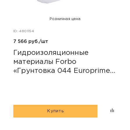
Розничная цена
ID: 4801154
ID: 48
7 566 руб./шт
40 ру
Гидроизоляционные
Пли
материалы Forbo
сер
«Грунтовка 044 Europrimer
Multi»
Купить