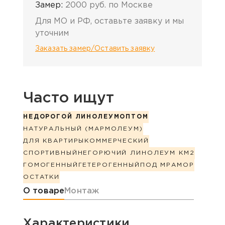
Замер:
2000 руб. по Москве
Для МО и РФ, оставьте заявку и мы
уточним
Заказать замер/Оставить заявку
Часто ищут
НЕДОРОГОЙ ЛИНОЛЕУМ
ОПТОМ
НАТУРАЛЬНЫЙ (МАРМОЛЕУМ)
ДЛЯ КВАРТИРЫ
КОММЕРЧЕСКИЙ
СПОРТИВНЫЙ
НЕГОРЮЧИЙ ЛИНОЛЕУМ КМ2
ГОМОГЕННЫЙ
ГЕТЕРОГЕННЫЙ
ПОД МРАМОР
ОСТАТКИ
Информация о товаре
О товаре
Монтаж
Характеристики