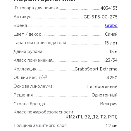
ID товара для поиска
4834153
Артикул
GE-6115-00-275
Бренд
Grabo
Цвет / декор
Синий
Гарантия производителя
15 лет
Длина рулона
15 м
Класс применения
23/34
Коллекция
GraboSport Extreme
2
Общий вес, г/м
4250
Основа линолеума
Гетерогенный
Решения
Однотонный
Страна бренда
Венгрия
Класс пожаробезопасности
КМ2 (Г1, В2, Д2, Т2, РП1)
Толщина защитного слоя
1.2 мм