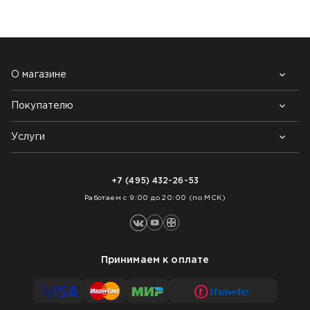
О магазине
Покупателю
Почему выбирают нас
Контакты
Блог
Услуги
Возврат товара
Как заказать
Доставка
Нарезка покрытий
Оплата
+7 (495) 432-26-53
Укладка покрытий
Работаем с 9:00 до 20:00 (по МСК)
Принимаем к оплате