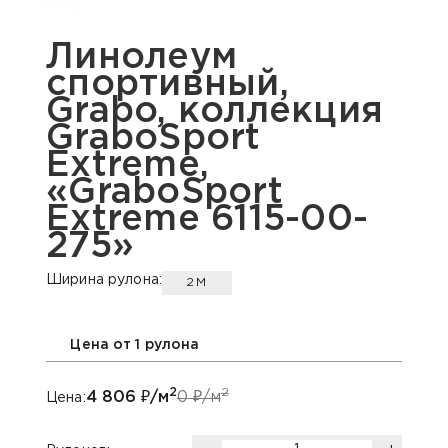
Линолеум
спортивный,
Grabo, коллекция
GraboSport
Extreme,
«GraboSport
Extreme 6115-00-
275»
Ширина рулона:
2М
Цена от 1 рулона
2
2
4 806
₽/м
0
₽/м
Цена: