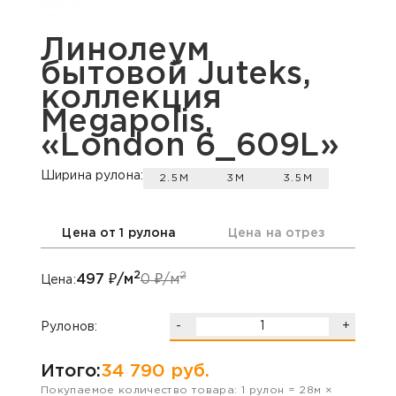
Линолеум
бытовой Juteks,
коллекция
Megapolis,
«London 6_609L»
Ширина рулона:
2.5М
3М
3.5М
Цена от 1 рулона
Цена на отрез
2
2
497
₽/м
0
₽/м
Цена:
-
+
Рулонов:
Итого:
34 790
руб.
Покупаемое количество товара:
1
рулон
=
28
м ×