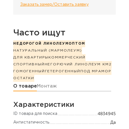
Заказать замер/Оставить заявку
Часто ищут
НЕДОРОГОЙ ЛИНОЛЕУМ
ОПТОМ
НАТУРАЛЬНЫЙ (МАРМОЛЕУМ)
ДЛЯ КВАРТИРЫ
КОММЕРЧЕСКИЙ
СПОРТИВНЫЙ
НЕГОРЮЧИЙ ЛИНОЛЕУМ КМ2
ГОМОГЕННЫЙ
ГЕТЕРОГЕННЫЙ
ПОД МРАМОР
ОСТАТКИ
Информация о товаре
О товаре
Монтаж
Характеристики
ID товара для поиска
4834945
Антистатичность
Да