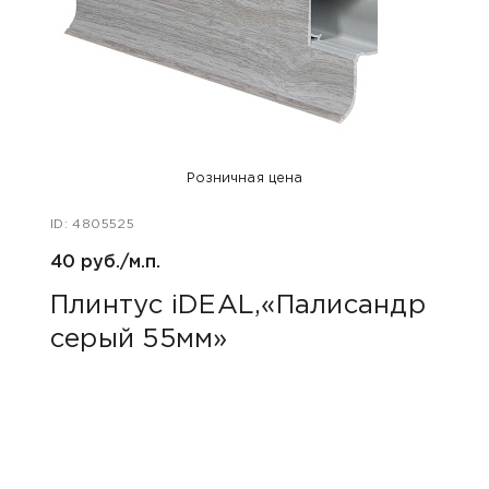
Розничная цена
ID: 4805525
ID: 48
40 руб./м.п.
1 240
Плинтус iDEAL,«Палисандр
Для
серый 55мм»
сва
Вой