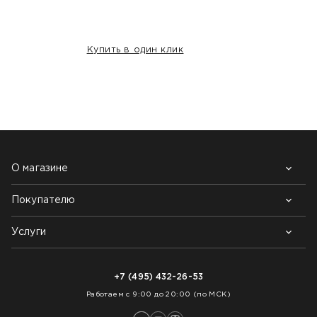
Купить в один клик
НАШИ КЛИЕНТЫ:
О магазине
Покупателю
Почему выбирают нас
Контакты
Блог
Услуги
Возврат товара
Как заказать
Доставка
Нарезка покрытий
Оплата
+7 (495) 432-26-53
Укладка покрытий
Работаем с 9:00 до 20:00 (по МСК)