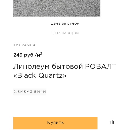
Цена за рулон
Цена на отрез
ID: 58
ID: 6246184
260 
2
249 руб./м
Ли
«Mi
Линолеум бытовой РОВАЛТ
«Black Quartz»
2М
2.5М
3М
3.5М
4М
Купить