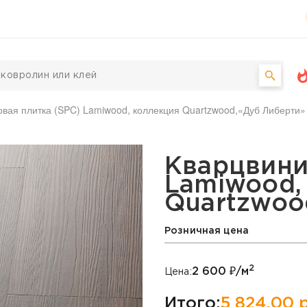
вая плитка (SPC) Lamiwood, коллекция Quartzwood,«Дуб Либерти»
ка (SPC) Lamiwood, кол
Кварцвини
Lamiwood,
Quartzwoo
Розничная цена
2
2 600
₽/м
Цена:
Итого:
5 824,00
р