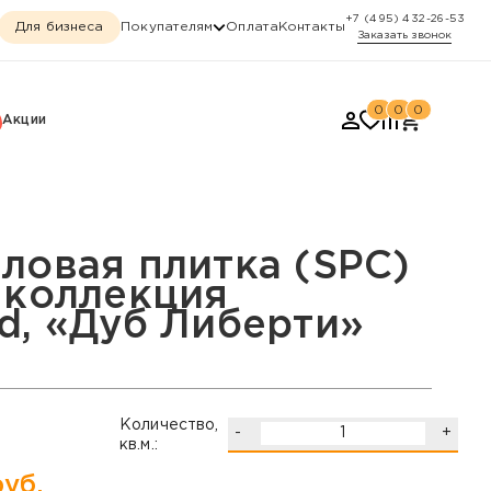
+7 (495) 432-26-53
Для бизнеса
Покупателям
Оплата
Контакты
Заказать звонок
0
0
0
Акции
лекция Quartzwood, «Д
ловая плитка (SPC)
 коллекция
d, «Дуб Либерти»
Количество,
-
+
кв.м.:
уб.