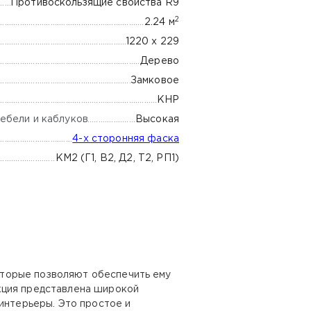
Противоскользящие свойства R9
2
2.24 м
1220 х 229
Дерево
Замковое
КНР
ебели и каблуков
Высокая
4-х сторонняя фаска
КМ2 (Г1, В2, Д2, Т2, РП1)
оторые позволяют обеспечить ему
кция представлена широкой
интерьеры. Это простое и