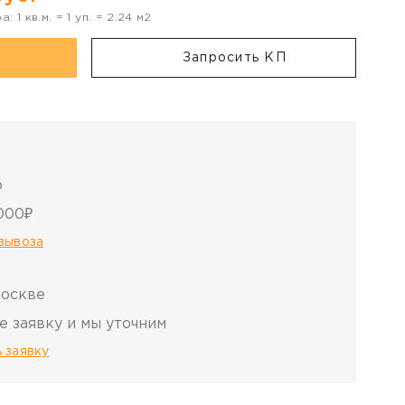
ра:
1
кв.м. =
1
уп. =
2.24
м2
Запросить КП
о
000₽
овывоза
Москве
е заявку и мы уточним
 заявку