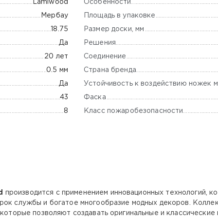
Особенности
Lamiwood
Площадь в упаковке
Мербау
Размер доски, мм
18.75
Решения
Да
Соединение
20 лет
Страна бренда
0.5 мм
Устойчивость к воздействию ножек м
Да
Фаска
43
Класс пожаробезопасности
8
d
производится с применением инновационных технологий, к
срок службы и богатое многообразие модных декоров. Колле
 которые позволяют создавать оригинальные и классические 