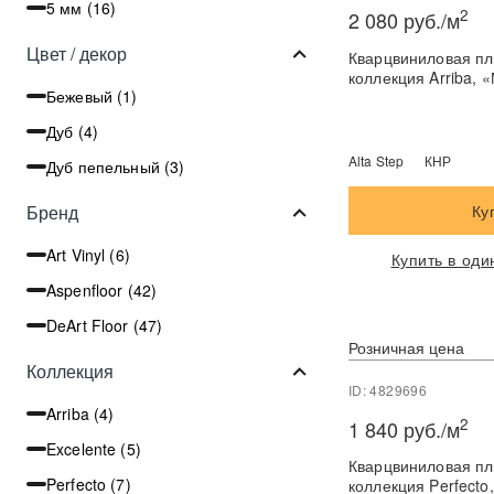
5 мм (
16
)
2
2 080 руб./м
Цвет / декор
Кварцвиниловая пли
коллекция Arriba,
Бежевый (
1
)
Дуб (
4
)
Alta Step
КНР
Дуб пепельный (
3
)
Ку
Бренд
Art Vinyl (
6
)
Купить в оди
Aspenfloor (
42
)
DeArt Floor (
47
)
Розничная цена
Коллекция
ID: 4829696
Arriba (
4
)
2
1 840 руб./м
Excelente (
5
)
Кварцвиниловая пли
Perfecto (
7
)
коллекция Perfecto