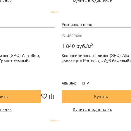
н клик
Купить в один клик
Розничная цена
ID: 4829690
2
1 840 руб./м
тка (SPC) Alta Step,
Кварцвиниловая плитка (SPC) Alta 
«Гранит темный»
коллекция Perfecto, «Дуб бежевый
Alta Step
КНР
пить
Купить
н клик
Купить в один клик