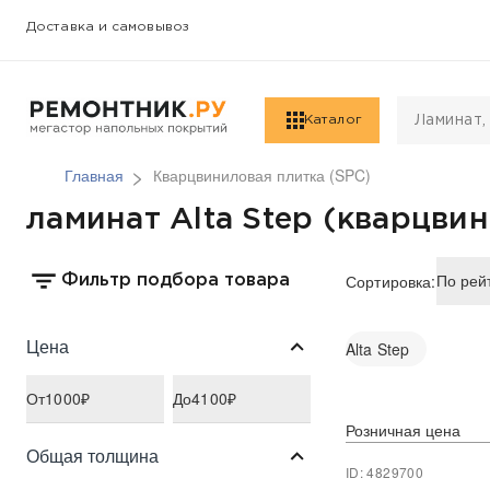
Доставка и самовывоз
Каталог
Главная
Кварцвиниловая плитка (SPC)
ламинат Alta Step (кварцви
Сортировка:
Фильтр подбора товара
Цена
Alta Step
От
1000
₽
До
4100
₽
Розничная цена
Общая толщина
ID: 4829700