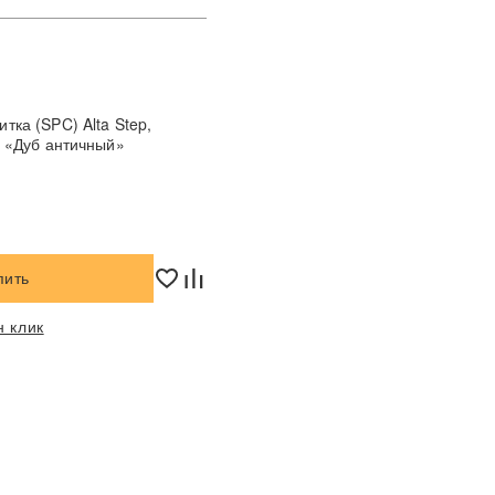
тка (SPC) Alta Step,
, «Дуб античный»
пить
н клик