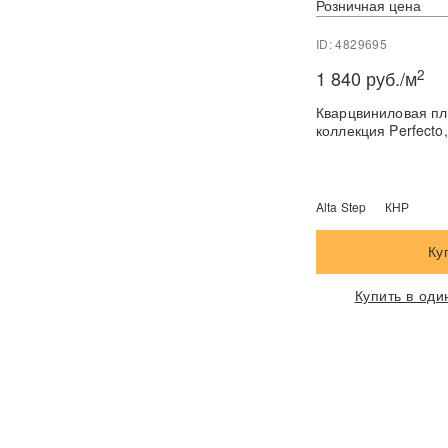
Розничная цена
ID: 4829695
2
1 840 руб./м
Кварцвиниловая пли
коллекция Perfecto
Alta Step
КНР
Ку
Купить в оди