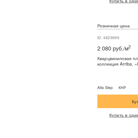
Купить в оди
Розничная цена
ID: 4829699
2
2 080 руб./м
Кварцвиниловая пли
коллекция Arriba, 
Alta Step
КНР
Ку
Купить в оди