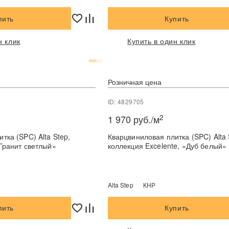
пить
Купить
н клик
Купить в один клик
Розничная цена
ID: 4829705
2
1 970 руб./м
тка (SPC) Alta Step,
Кварцвиниловая плитка (SPC) Alta 
«Гранит светлый»
коллекция Excelente, «Дуб белый»
Alta Step
КНР
пить
Купить