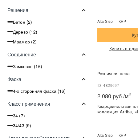
Решения
Alta Step
КНР
Бетон (
2
)
Дерево (
12
)
Ку
Мрамор (
2
)
Купить в оди
Соединение
Замковое (
16
)
Розничная цена
Фаска
ID: 4829697
4-х сторонняя фаска (
16
)
2
2 080 руб./м
Класс применения
Кварцвиниловая пли
коллекция Arriba,
34 (
7
)
34/43 (
9
)
Alta Step
КНР