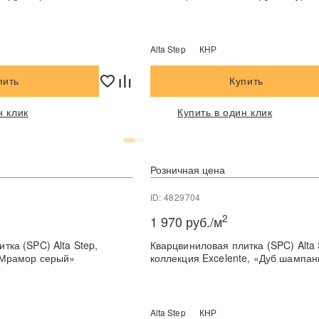
Alta Step
КНР
пить
Купить
н клик
Купить в один клик
Розничная цена
ID: 4829704
2
1 970 руб./м
тка (SPC) Alta Step,
Кварцвиниловая плитка (SPC) Alta 
 «Мрамор серый»
коллекция Excelente, «Дуб шампан
Alta Step
КНР