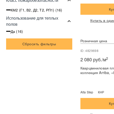
Класс пожаробезопасности
Ку
КМ2 (Г1, В2, Д2, Т2, РП1) (
16
)
Использование для теплых
Купить в оди
полов
Да (
16
)
Розничная цена
Сбросить фильтры
ID: 4829698
2
2 080 руб./м
Кварцвиниловая пли
коллекция Arriba, 
Alta Step
КНР
Ку