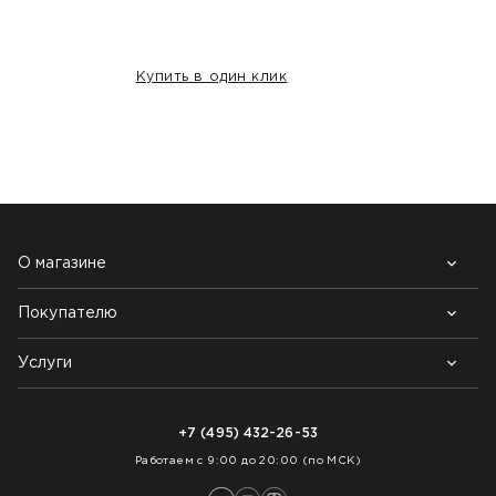
Купить в один клик
НАШИ КЛИЕНТЫ:
О магазине
Покупателю
Почему выбирают нас
Контакты
Блог
Услуги
Возврат товара
Как заказать
Доставка
Нарезка покрытий
Оплата
+7 (495) 432-26-53
Укладка покрытий
Работаем с 9:00 до 20:00 (по МСК)