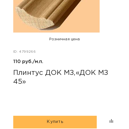
Розничная цена
ID: 4799266
ID: 47
110 руб./м.п.
120 р
Плинтус ДОК МЗ,«ДОК МЗ
Пли
45»
55»
Купить