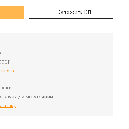
Запросить КП
о
000₽
овывоза
Москве
е заявку и мы уточним
 заявку