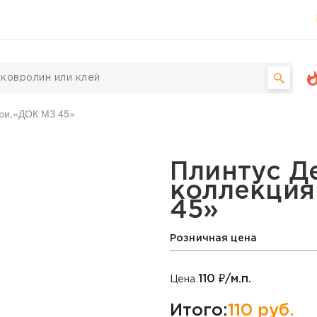
три,«ДОК МЗ 45»
ДОК МЗ, коллекция Кан
Плинтус Д
коллекция
45»
Розничная цена
110
₽/м.п.
Цена:
Итого:
110
руб.