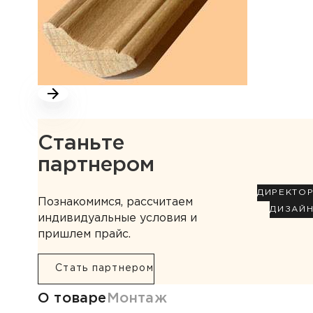
Станьте
партнером
ДИРЕКТО
Познакомимся, рассчитаем
ДИЗАЙ
индивидуальные условия и
пришлем прайс.
Стать партнером
Информация о товаре
О товаре
Монтаж