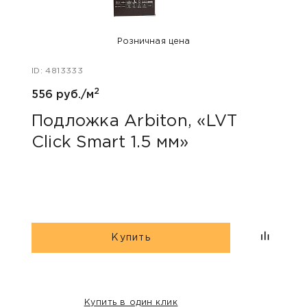
Розничная цена
ID: 4813333
ID: 48
2
556 руб./м
779 р
Подложка Arbiton, «LVT
Под
Click Smart 1.5 мм»
«Mu
Купить
Купить в один клик