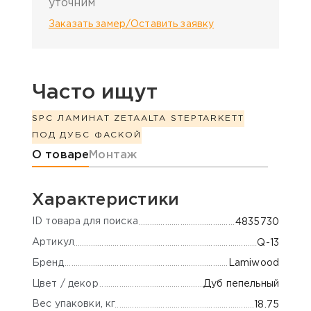
уточним
Заказать замер/Оставить заявку
Часто ищут
SPC ЛАМИНАТ ZETA
ALTA STEP
TARKETT
ПОД ДУБ
С ФАСКОЙ
Информация о товаре
О товаре
Монтаж
Характеристики
ID товара для поиска
4835730
Артикул
Q-13
Бренд
Lamiwood
Цвет / декор
Дуб пепельный
Вес упаковки, кг
18.75