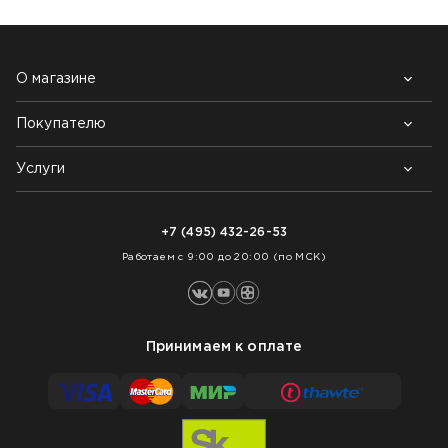
О магазине
Покупателю
Почему выбирают нас
Контакты
Блог
Услуги
Возврат товара
Как заказать
Доставка
Нарезка покрытий
Оплата
+7 (495) 432-26-53
Укладка покрытий
Работаем с 9:00 до 20:00 (по МСК)
Принимаем к оплате