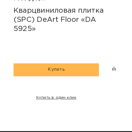
Кварцвиниловая плитка
Ква
(SPC) DeArt Floor «DA
(SP
5925»
600
Купить
Купить в один клик
НАШИ КЛИЕНТЫ: