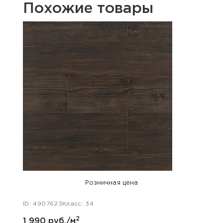
Похожие товары
Розничная цена
ID: 4907623
Класс: 34
ID: 49
2
1 990 руб./м
1 990