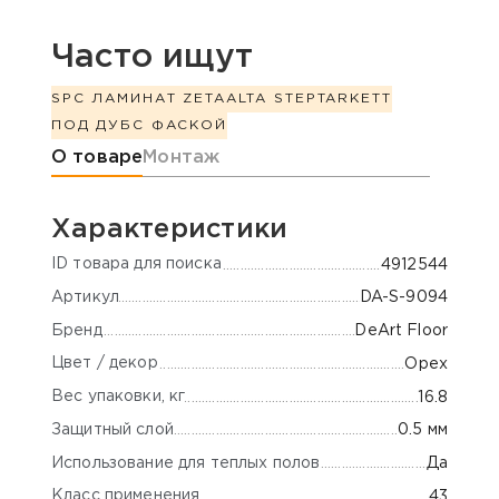
Часто ищут
SPC ЛАМИНАТ ZETA
ALTA STEP
TARKETT
ПОД ДУБ
С ФАСКОЙ
Информация о товаре
О товаре
Монтаж
Характеристики
ID товара для поиска
4912544
Артикул
DA-S-9094
Бренд
DeArt Floor
Цвет / декор
Орех
Вес упаковки, кг
16.8
Защитный слой
0.5 мм
Использование для теплых полов
Да
Класс применения
43