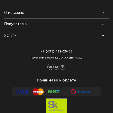
О магазине
Покупателю
Почему выбирают нас
Контакты
Блог
Услуги
Возврат товара
Как заказать
Доставка
Нарезка покрытий
Оплата
+7 (495) 432-26-53
Укладка покрытий
Работаем с 9:00 до 20:00 (по МСК)
Принимаем к оплате