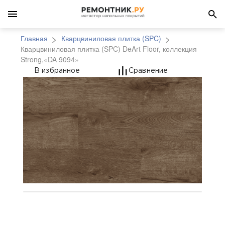
Главная
Кварцвиниловая плитка (SPC)
Кварцвиниловая плитка (SPC) DeArt Floor, коллекция
Strong,«DA 9094»
Кварцвиниловая плитка
В избранное
Сравнение