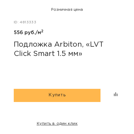
Розничная цена
ID: 4813333
ID: 48
2
556 руб./м
40 ру
Подложка Arbiton, «LVT
Пли
Click Smart 1.5 мм»
кап
Купить
Купить в один клик