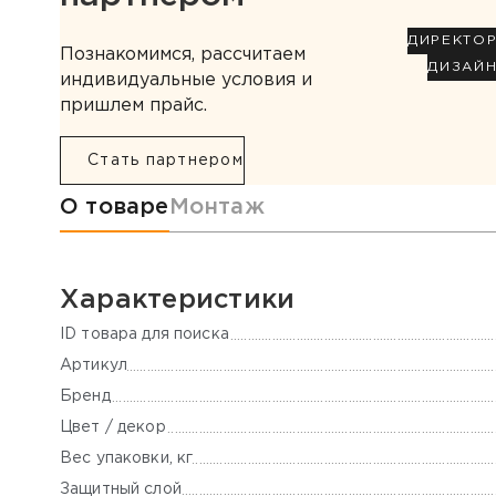
ДИРЕКТО
Познакомимся, рассчитаем
ДИЗАЙ
индивидуальные условия и
пришлем прайс.
Стать партнером
Информация о товаре
О товаре
Монтаж
Характеристики
ID товара для поиска
Артикул
Бренд
Цвет / декор
Вес упаковки, кг
Защитный слой