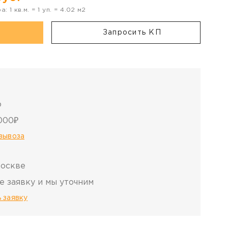
ра:
1
кв.м. =
1
уп. =
4.02
м2
Запросить КП
о
000₽
овывоза
Москве
е заявку и мы уточним
 заявку