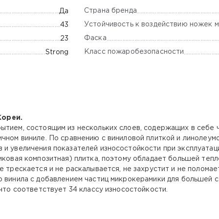
Страна бренда
Да
Устойчивость к воздействию ножек м
43
Фаска
23
Класс пожаробезопасности
Strong
Кореи.
ытием, состоящим из нескольких слоев, содержащих в себе 
чном виниле. По сравнению с виниловой плиткой и линолеумо
 и увеличения показателей износостойкости при эксплуатац
иковая композитная) плитка, поэтому обладает большей тепл
е трескается и не раскалывается, не захрустит и не поломае
о винила с добавлением частиц микрокерамики для большей с
 что соответствует 34 классу износостойкости.