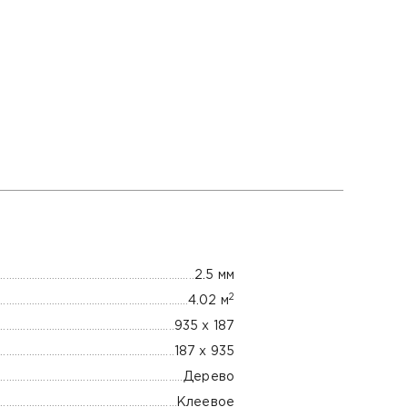
2.5 мм
2
4.02 м
935 х 187
187 х 935
Дерево
Клеевое