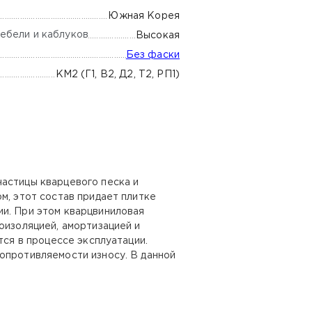
Южная Корея
ебели и каблуков
Высокая
Без фаски
КМ2 (Г1, В2, Д2, Т2, РП1)
частицы кварцевого песка и
м, этот состав придает плитке
ии. При этом кварцвиниловая
оизоляцией, амортизацией и
тся в процессе эксплуатации.
опротивляемости износу. В данной