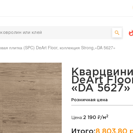
вая плитка (SPC) DeArt Floor, коллекция Strong,«DA 5627»
а (SPC) DeArt Floor, ко
Кварцвини
DeArt Floo
«DA 5627»
Розничная цена
2
2 190
₽/м
Цена:
Итого:
8 803,80
р