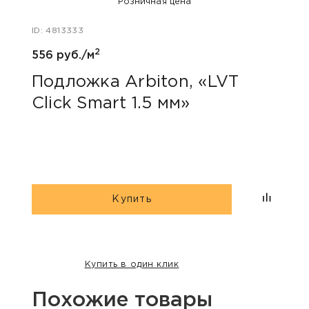
Розничная цена
ID: 4813333
ID: 481
2
556 руб./м
40 ру
Подложка Arbiton, «LVT
Пли
Click Smart 1.5 мм»
55
Купить
Купить в один клик
Похожие товары