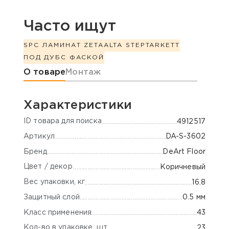
Часто ищут
SPC ЛАМИНАТ ZETA
ALTA STEP
TARKETT
ПОД ДУБ
С ФАСКОЙ
Информация о товаре
О товаре
Монтаж
Характеристики
ID товара для поиска
4912517
Артикул
DA-S-3602
Бренд
DeArt Floor
Цвет / декор
Коричневый
Вес упаковки, кг
16.8
Защитный слой
0.5 мм
Класс применения
43
Кол-во в упаковке, шт
23