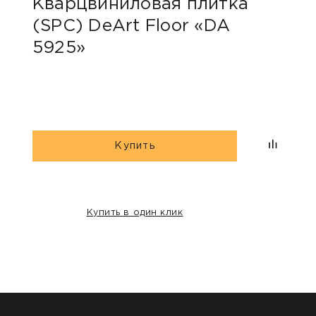
Кварцвиниловая плитка
Ква
(SPC) DeArt Floor «DA
(SP
5925»
600
Купить
Купить в один клик
НАШИ КЛИЕНТЫ: