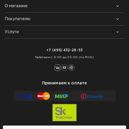
О магазине
Покупателю
Почему выбирают нас
Контакты
Блог
Услуги
Возврат товара
Как заказать
Доставка
Нарезка покрытий
Оплата
+7 (495) 432-26-53
Укладка покрытий
Работаем с 9:00 до 20:00 (по МСК)
Принимаем к оплате