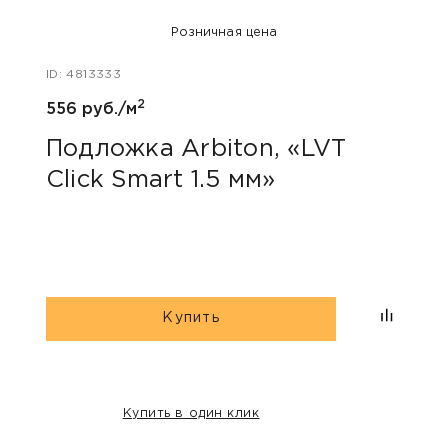
Розничная цена
ID: 4813333
ID: 47
2
556 руб./м
400 
Подложка Arbiton, «LVT
Акс
Click Smart 1.5 мм»
уни
Купить
Купить в один клик