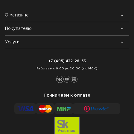
О магазине
Покупателю
Почему выбирают нас
Контакты
Блог
Услуги
Возврат товара
Как заказать
Доставка
Нарезка покрытий
Оплата
+7 (495) 432-26-53
Укладка покрытий
Работаем с 9:00 до 20:00 (по МСК)
Принимаем к оплате