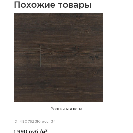
Похожие товары
Розничная цена
ID: 4907623
Класс: 34
ID: 49
2
1 990 руб./м
1 990