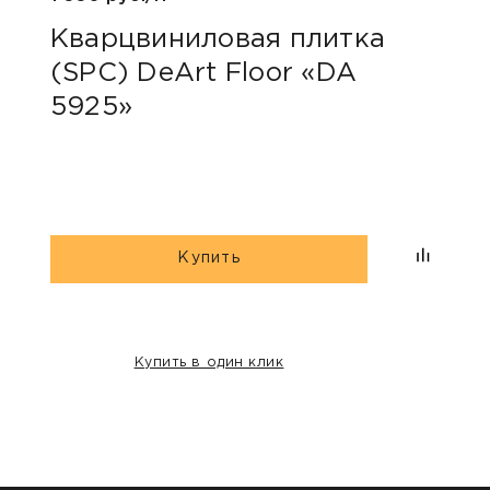
Кварцвиниловая плитка
Ква
(SPC) DeArt Floor «DA
(SP
5925»
600
Купить
Купить в один клик
НАШИ КЛИЕНТЫ: