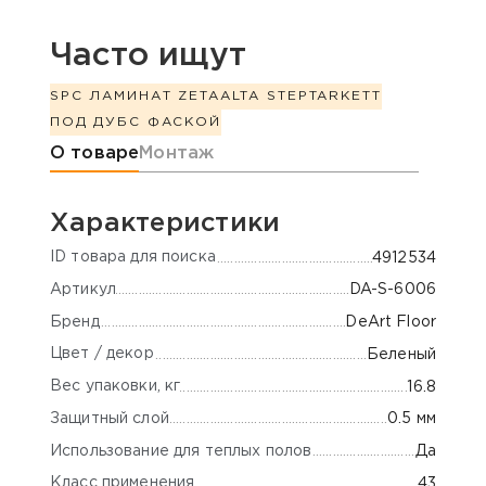
Часто ищут
SPC ЛАМИНАТ ZETA
ALTA STEP
TARKETT
ПОД ДУБ
С ФАСКОЙ
Информация о товаре
О товаре
Монтаж
Характеристики
ID товара для поиска
4912534
Артикул
DA-S-6006
Бренд
DeArt Floor
Цвет / декор
Беленый
Вес упаковки, кг
16.8
Защитный слой
0.5 мм
Использование для теплых полов
Да
Класс применения
43