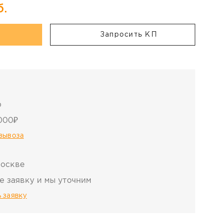
б.
Запросить КП
о
000₽
овывоза
Москве
е заявку и мы уточним
 заявку