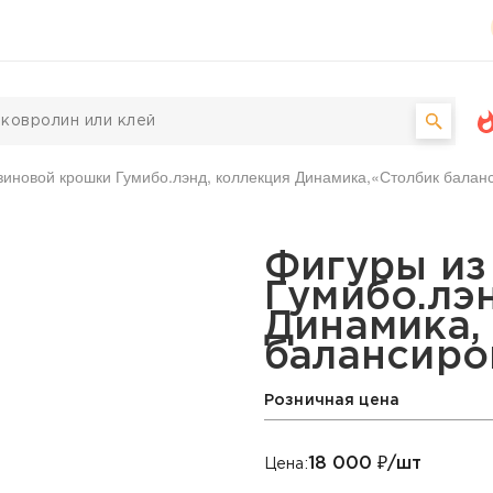
зиновой крошки Гумибо.лэнд, коллекция Динамика,«Столбик балан
 крошки Гумибо.лэнд, 
Фигуры из
Гумибо.лэ
Динамика,
балансиро
Розничная цена
18 000
₽/шт
Цена: