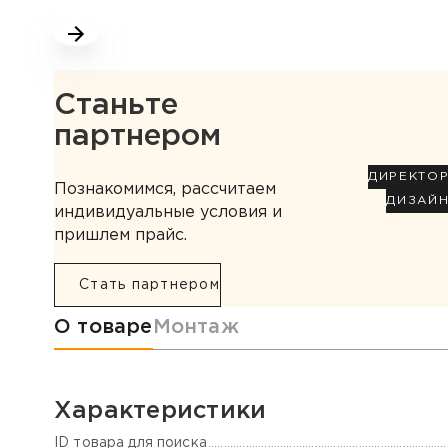
Станьте
партнером
ДИРЕКТО
Познакомимся, рассчитаем
ДИЗАЙ
индивидуальные условия и
пришлем прайс.
Стать партнером
Информация о товаре
О товаре
Монтаж
Характеристики
ID товара для поиска