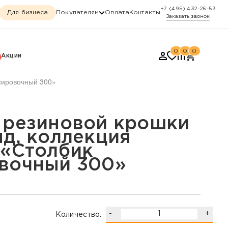
+7 (495) 432-26-53
Для бизнеса
Покупателям
Оплата
Контакты
Заказать звонок
0
0
0
Акции
сировочный 300»
коллекция Динамика, «С
 резиновой крошки
нд, коллекция
 «Столбик
вочный 300»
-
+
Количество: