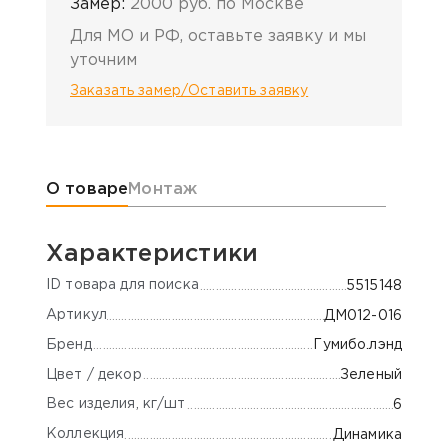
Замер:
2000 руб. по Москве
Для МО и РФ, оставьте заявку и мы
уточним
Заказать замер/Оставить заявку
Информация о товаре
О товаре
Монтаж
Характеристики
ID товара для поиска
5515148
Артикул
ДМ012-016
Бренд
Гумибо.лэнд
Цвет / декор
Зеленый
Вес изделия, кг/шт
6
Коллекция
Динамика