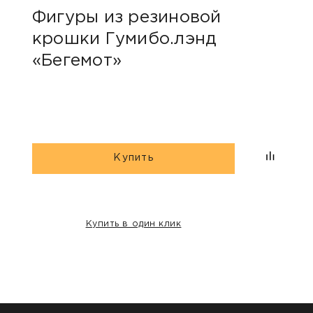
Фигуры из резиновой
Фиг
крошки Гумибо.лэнд
кро
«Бегемот»
«Бе
Купить
Купить в один клик
НАШИ КЛИЕНТЫ: