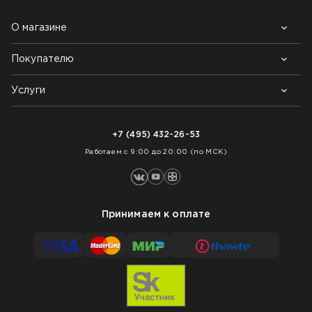
О магазине
Покупателю
Почему выбирают нас
Контакты
Блог
Услуги
Возврат товара
Как заказать
Доставка
Нарезка покрытий
Оплата
+7 (495) 432-26-53
Укладка покрытий
Работаем с 9:00 до 20:00 (по МСК)
Принимаем к оплате