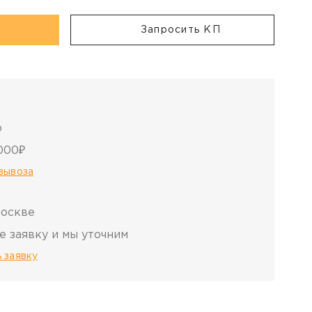
Запросить КП
о
000₽
овывоза
Москве
е заявку и мы уточним
 заявку