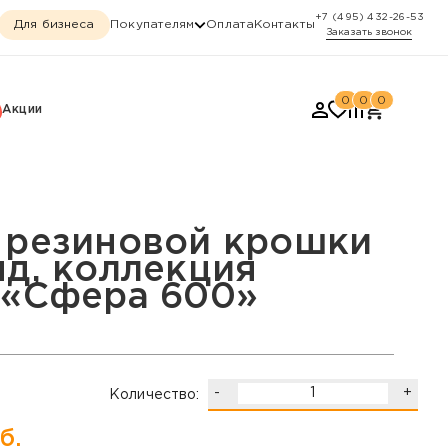
+7 (495) 432-26-53
Для бизнеса
Покупателям
Оплата
Контакты
Заказать звонок
0
0
0
Акции
оллекция Динамика, «С
 резиновой крошки
нд, коллекция
 «Сфера 600»
-
+
Количество:
б.