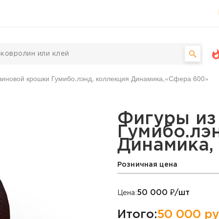
зиновой крошки Гумибо.лэнд, коллекция Динамика,«Сфера 600»
 крошки Гумибо.лэнд, к
Фигуры из
Гумибо.лэ
Динамика,
Розничная цена
50 000
₽/шт
Цена:
Итого:
50 000
ру