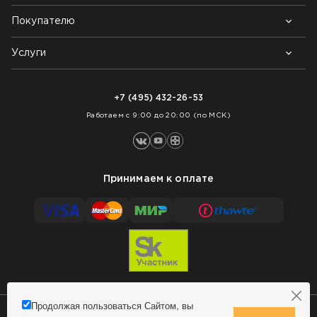
Покупателю
Почему выбирают нас
Контакты
Блог
Услуги
Возврат товара
Как заказать
Доставка
Нарезка покрытий
Оплата
+7 (495) 432-26-53
Укладка покрытий
Работаем с 9:00 до 20:00 (по МСК)
Принимаем к оплате
Продолжая пользоваться Сайтом, вы