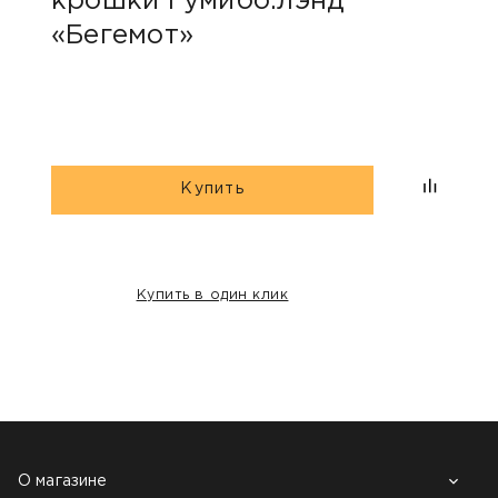
крошки Гумибо.лэнд
кро
«Бегемот»
«Бе
Купить
Купить в один клик
НАШИ КЛИЕНТЫ:
О магазине