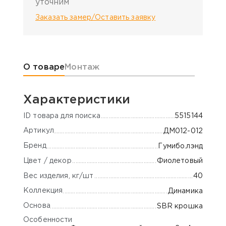
уточним
Заказать замер/Оставить заявку
Информация о товаре
О товаре
Монтаж
Характеристики
ID товара для поиска
5515144
Артикул
ДМ012-012
Бренд
Гумибо.лэнд
Цвет / декор
Фиолетовый
Вес изделия, кг/шт
40
Коллекция
Динамика
Основа
SBR крошка
Особенности