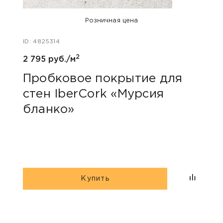
Розничная цена
ID: 4825314
ID: 48
2
2 795 руб./м
3 190
Пробковое покрытие для
Про
стен IberCork «Мурсия
стен Corkart «Co
бланко»
324
Купить