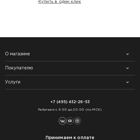
Купить в один клик
НАШИ КЛИЕНТЫ:
О магазине
Покупателю
Почему выбирают нас
Контакты
Блог
Услуги
Возврат товара
Как заказать
Доставка
Нарезка покрытий
Оплата
+7 (495) 432-26-53
Укладка покрытий
Работаем с 9:00 до 20:00 (по МСК)
Принимаем к оплате