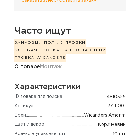
Заказать замер/Оставить заявку
Часто ищут
ЗАМКОВЫЙ ПОЛ ИЗ ПРОБКИ
КЛЕЕВАЯ ПРОБКА НА ПОЛ
НА СТЕНУ
ПРОБКА WICANDERS
Информация о товаре
О товаре
Монтаж
Характеристики
ID товара для поиска
4810355
Артикул
RY1L001
Бренд
Wicanders Amorim
Цвет / декор
Коричневый
Кол-во в упаковке, шт
10 шт