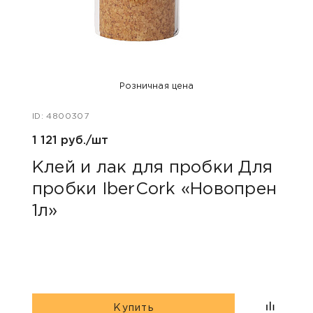
Розничная цена
ID: 4800307
ID: 48
1 121 руб./шт
4 70
Клей и лак для пробки Для
Кле
пробки IberCork «Новопрен
про
1л»
Cor
Купить