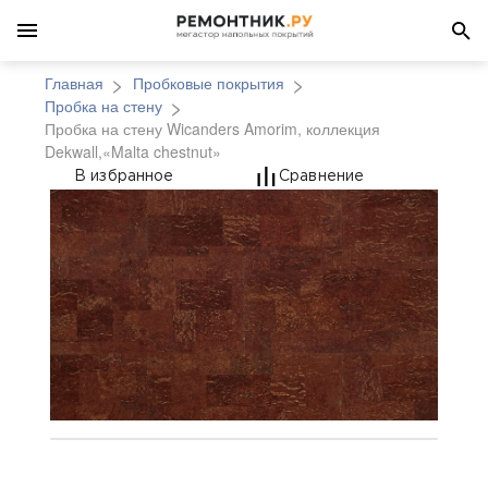
Главная
Пробковые покрытия
Пробка на стену
Пробка на стену Wicanders Amorim, коллекция
Dekwall,«Malta chestnut»
Пробка на стену Wican
В избранное
Сравнение