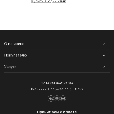
Купить в один клик
НАШИ КЛИЕНТЫ:
О магазине
Покупателю
Почему выбирают нас
Контакты
Блог
Услуги
Возврат товара
Как заказать
Доставка
Нарезка покрытий
Оплата
+7 (495) 432-26-53
Укладка покрытий
Работаем с 9:00 до 20:00 (по МСК)
Принимаем к оплате