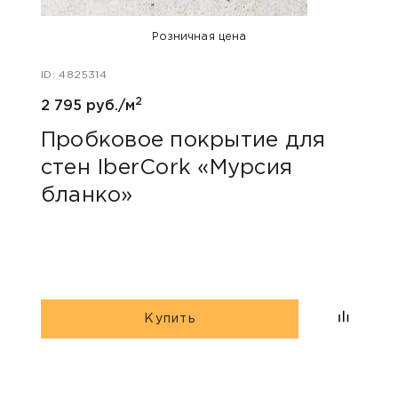
Розничная цена
ID: 4825314
ID: 48
2
2 795 руб./м
3 190
Пробковое покрытие для
Про
стен IberCork «Мурсия
стен Corkart «Co
бланко»
324
Купить