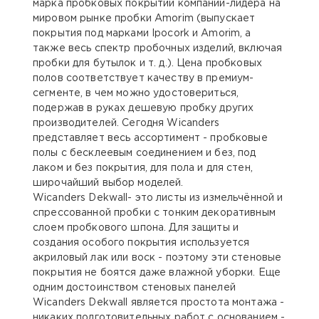
марка пробковых покрытий компании-лидера на
мировом рынке пробки Amorim (выпускает
покрытия под марками Ipocork и Amorim, а
также весь спектр пробочных изделий, включая
пробки для бутылок и т. д.). Цена пробковых
полов соответствует качеству в премиум-
сегменте, в чем можно удостовериться,
подержав в руках дешевую пробку других
производителей. Сегодня Wicanders
представляет весь ассортимент - пробковые
полы с бесклеевым соединением и без, под
лаком и без покрытия, для пола и для стен,
широчайший выбор моделей.
Wicanders Dekwall- это листы из измельчённой и
спрессованной пробки с тонким декоративным
слоем пробкового шпона. Для защиты и
создания особого покрытия используется
акриловый лак или воск - поэтому эти стеновые
покрытия не боятся даже влажной уборки. Еще
одним достоинством стеновых панелей
Wicanders Dekwall является простота монтажа -
никаких подготовительных работ с основанием -