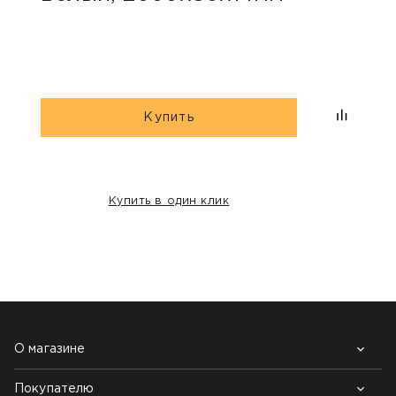
Купить
Купить в один клик
НАШИ КЛИЕНТЫ:
О магазине
Покупателю
Почему выбирают нас