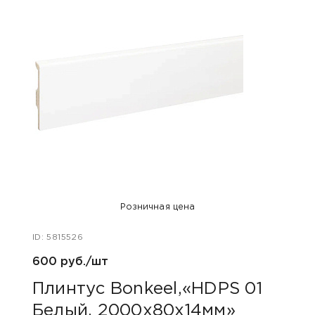
Розничная цена
ID: 5815526
ID: 581
600 руб./шт
600 
Плинтус Bonkeel,«HDPS 01
Пли
Белый, 2000х80х14мм»
Чер