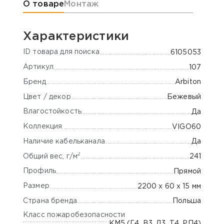
Информация о товаре
О товаре
Монтаж
Характеристики
ID товара для поиска
6105053
Артикул
107
Бренд
Arbiton
Цвет / декор
Бежевый
Влагостойкость
Да
Коллекция
VIGO60
Наличие кабельканала
Да
2
Общий вес, г/м
241
Профиль
Прямой
Размер
2200 х 60 х 15 мм
Страна бренда
Польша
Класс пожаробезопасности
КМ5 (Г4, В3, Д3, Т4, РП4)