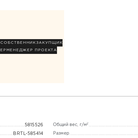
Р
СОБСТВЕННИК
ЗАКУПЩИК
НЕР
МЕНЕДЖЕР ПРОЕКТА
2
Общий вес, г/м
5815526
Размер
BRTL-585414