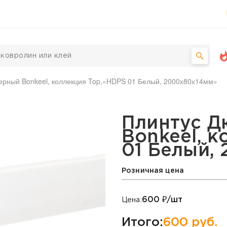
рный Bonkeel, коллекция Top,«HDPS 01 Белый, 2000х80х14мм»
ный Bonkeel, коллекция
Плинтус 
Bonkeel, к
01 Белый,
Розничная цена
600
₽/шт
Цена:
Итого:
600
руб.