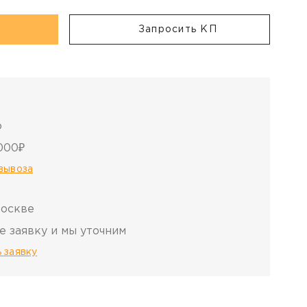
Запросить КП
о
000₽
овывоза
Москве
е заявку и мы уточним
 заявку