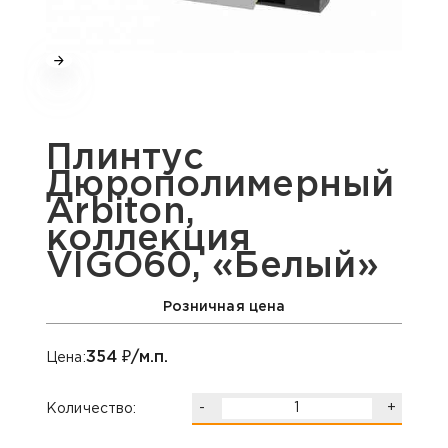
Плинтус
Дюрополимерный
Arbiton,
коллекция
VIGO60, «Белый»
Розничная цена
354
₽/м.п.
Цена:
-
+
Количество: