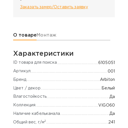
Заказать замер/Оставить заявку
Информация о товаре
О товаре
Монтаж
Характеристики
ID товара для поиска
6105051
Артикул
001
Бренд
Arbiton
Цвет / декор
Белый
Влагостойкость
Да
Коллекция
VIGO60
Наличие кабельканала
Да
2
Общий вес, г/м
241