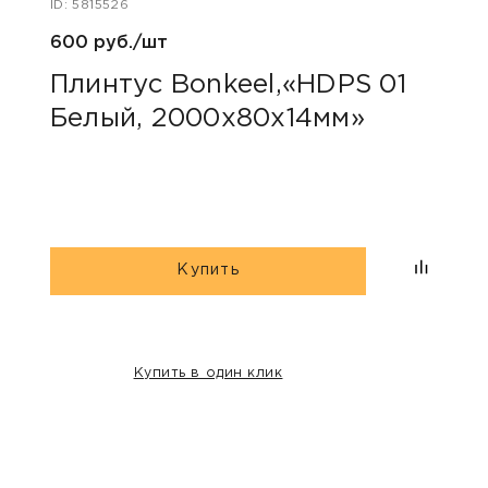
ID: 5815526
ID: 581
600 руб./шт
600 
Плинтус Bonkeel,«HDPS 01
Пли
Белый, 2000х80х14мм»
Чер
Купить
Купить в один клик
НАШИ КЛИЕНТЫ: