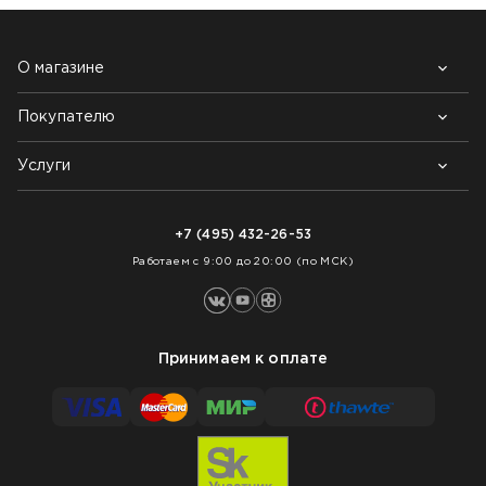
О магазине
Покупателю
Почему выбирают нас
Контакты
Блог
Услуги
Возврат товара
Как заказать
Доставка
Нарезка покрытий
Оплата
+7 (495) 432-26-53
Укладка покрытий
Работаем с 9:00 до 20:00 (по МСК)
Принимаем к оплате