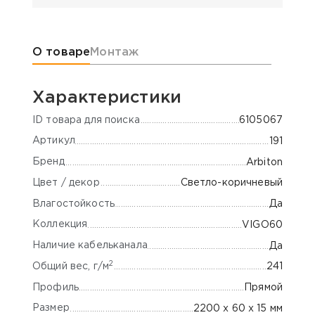
Информация о товаре
О товаре
Монтаж
Характеристики
ID товара для поиска
6105067
Артикул
191
Бренд
Arbiton
Цвет / декор
Светло-коричневый
Влагостойкость
Да
Коллекция
VIGO60
Наличие кабельканала
Да
2
Общий вес, г/м
241
Профиль
Прямой
Размер
2200 х 60 х 15 мм