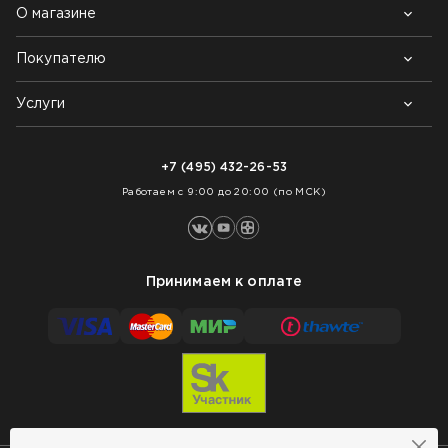
О магазине
Покупателю
Почему выбирают нас
Контакты
Блог
Услуги
Возврат товара
Как заказать
Доставка
Нарезка покрытий
Оплата
+7 (495) 432-26-53
Укладка покрытий
Работаем с 9:00 до 20:00 (по МСК)
Принимаем к оплате