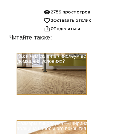
2759 просмотров
2
Оставить отклик
0
Поделиться
Читайте также:
Как и чем склеить линолеум встык в
домашних условиях?
Размеры линолеума — ширина и
толщина напольного покрытия