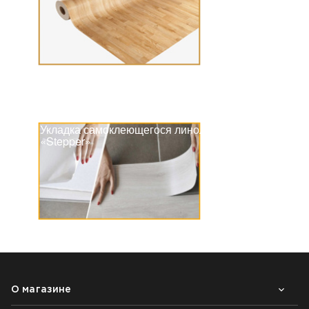
Укладка самоклеющегося линолеума
«Stepper»
О магазине