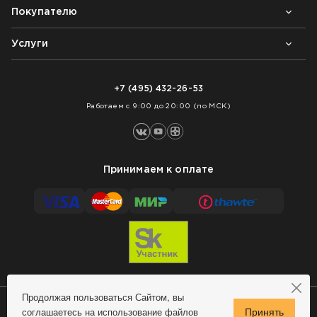
Покупателю
Почему выбирают нас
Контакты
Блог
Услуги
Возврат товара
Как заказать
Доставка
Нарезка покрытий
Оплата
+7 (495) 432-26-53
Укладка покрытий
Работаем с 9:00 до 20:00 (по МСК)
Принимаем к оплате
Продолжая пользоваться Сайтом, вы
соглашаетесь на использование файлов
Сделано в MindMachine
© 2009 - 2026 Remontnick.ru.