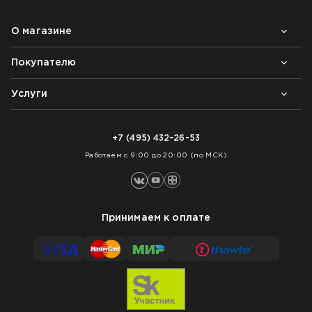
О магазине
Покупателю
Почему выбирают нас
Контакты
Блог
Услуги
Возврат товара
Как заказать
Доставка
Нарезка покрытий
Оплата
+7 (495) 432-26-53
Укладка покрытий
Работаем с 9:00 до 20:00 (по МСК)
Принимаем к оплате