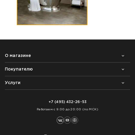
О магазине
Покупателю
Почему выбирают нас
Контакты
Блог
Услуги
Возврат товара
Как заказать
Доставка
Нарезка покрытий
Оплата
+7 (495) 432-26-53
Укладка покрытий
Работаем с 9:00 до 20:00 (по МСК)