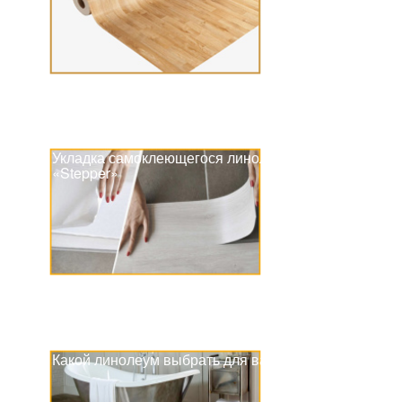
Укладка самоклеющегося линолеума
«Stepper»
Какой линолеум выбрать для ванной?