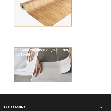
Укладка самоклеющегося линолеума
«Stepper»
О магазине