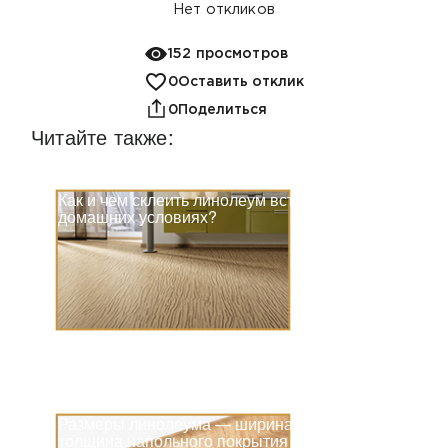
Нет
откликов
152 просмотров
0
Оставить отклик
0
Поделиться
Читайте также:
Как и чем склеить линолеум встык в
домашних условиях?
Размеры линолеума — ширина и
толщина напольного покрытия