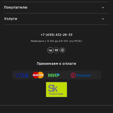
Покупателю
Почему выбирают нас
Контакты
Блог
Услуги
Возврат товара
Как заказать
Доставка
Нарезка покрытий
Оплата
+7 (495) 432-26-53
Укладка покрытий
Работаем с 9:00 до 20:00 (по МСК)
Принимаем к оплате