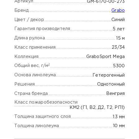
Артикул
GM-6170-00-273
Бренд
Grabo
Цвет / декор
Синий
Гарантия производителя
5 лет
Длина рулона
15 м
Класс применения
23/34
Коллекция
GraboSport Mega
2
Общий вес, г/м
5300
Основа линолеума
Гетерогенный
Решения
Однотонный
Страна бренда
Венгрия
Класс пожаробезопасности
КМ2 (Г1, В2, Д2, Т2, РП1)
Толщина защитного слоя
1.3 мм
Толщина линолеума
10 мм