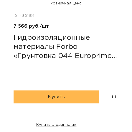
Розничная цена
ID: 4801154
ID: 48
7 566 руб./шт
40 ру
Гидроизоляционные
Пли
материалы Forbo
сер
«Грунтовка 044 Europrimer
Multi»
Купить
Купить в один клик