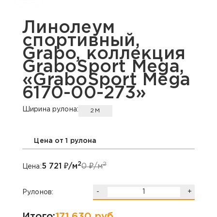
Линолеум
спортивный,
Grabo, коллекция
GraboSport Mega,
«GraboSport Mega
6170-00-273»
Ширина рулона:
2М
Цена от 1 рулона
2
2
5 721
₽/м
0
₽/м
Цена:
-
+
Рулонов:
Итого:
171 630
руб.