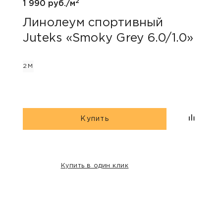
2
1 990 руб./м
1 690
Линолеум спортивный
Лин
Juteks «Smoky Grey 6.0/1.0»
Tar
2М
2М
Купить
Купить в один клик
НАШИ КЛИЕНТЫ: