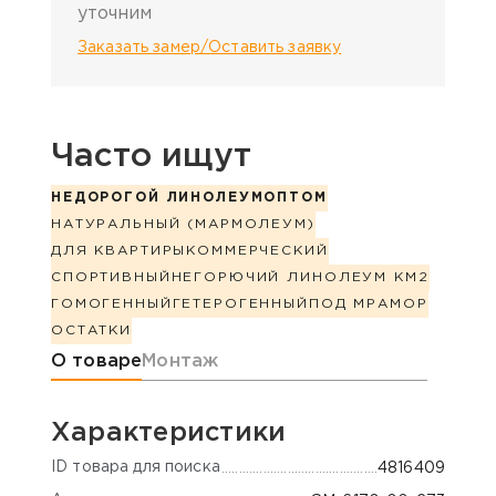
уточним
Заказать замер/Оставить заявку
Часто ищут
НЕДОРОГОЙ ЛИНОЛЕУМ
ОПТОМ
НАТУРАЛЬНЫЙ (МАРМОЛЕУМ)
ДЛЯ КВАРТИРЫ
КОММЕРЧЕСКИЙ
СПОРТИВНЫЙ
НЕГОРЮЧИЙ ЛИНОЛЕУМ КМ2
ГОМОГЕННЫЙ
ГЕТЕРОГЕННЫЙ
ПОД МРАМОР
ОСТАТКИ
Информация о товаре
О товаре
Монтаж
Характеристики
ID товара для поиска
4816409