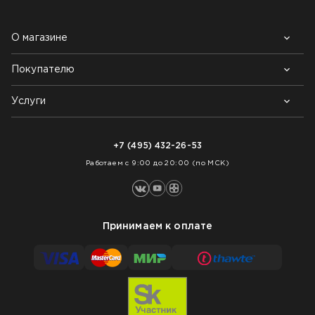
О магазине
Покупателю
Почему выбирают нас
Контакты
Блог
Услуги
Возврат товара
Как заказать
Доставка
Нарезка покрытий
Оплата
+7 (495) 432-26-53
Укладка покрытий
Работаем с 9:00 до 20:00 (по МСК)
Принимаем к оплате