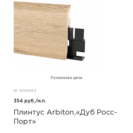
Розничная цена
ID: 6105062
ID: 48
354 руб./м.п.
800 р
Плинтус Arbiton,«Дуб Росс-
Акс
Порт»
пок
«Дю