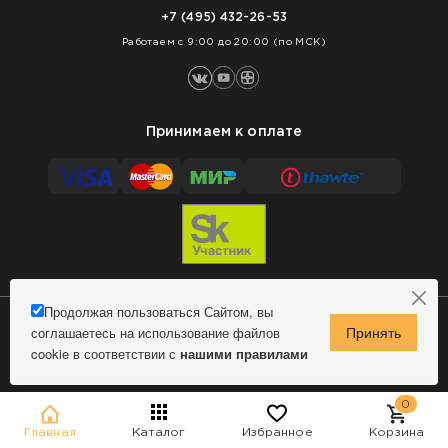
Нарезка покрытий
Оплата
+7 (495) 432-26-53
Укладка покрытий
Работаем с 9:00 до 20:00 (по МСК)
Принимаем к оплате
Продолжая пользоваться Сайтом, вы
соглашаетесь на использование файлов
Сделано в MindMachine
© 2009 - 2026 Remontnick.ru.
cookie в соответствии с
нашими правилами
Политика конфиденциальности
0
Главная
Каталог
Избранное
Корзина