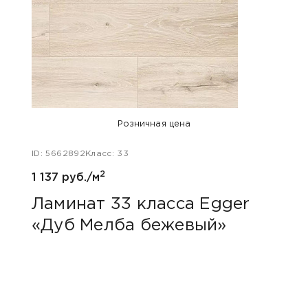
Розничная цена
ID: 5662892
Класс: 33
ID: 48
2
1 137 руб./м
1 047
Ламинат 33 класса Egger
Лам
«Дуб Мелба бежевый»
Kas