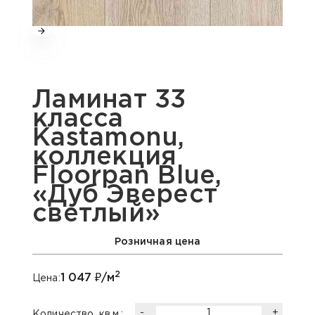
Ламинат 33
класса
Kastamonu,
коллекция
Floorpan Blue,
«Дуб Эверест
светлый»
Розничная цена
2
1 047
₽/м
Цена:
-
+
Количество, кв.м.: