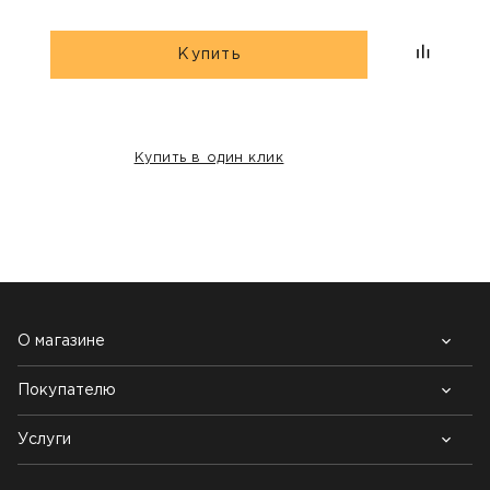
Купить
Купить в один клик
НАШИ КЛИЕНТЫ:
О магазине
Покупателю
Почему выбирают нас
Контакты
Блог
Услуги
Возврат товара
Как заказать
Доставка