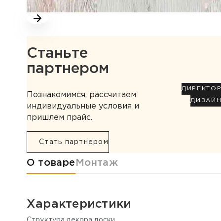
Станьте
партнером
ДИРЕКТО
Познакомимся, рассчитаем
ДИЗАЙ
индивидуальные условия и
пришлем прайс.
Стать партнером
Информация о товаре
О товаре
Монтаж
Характеристики
Cтруктура декора доски