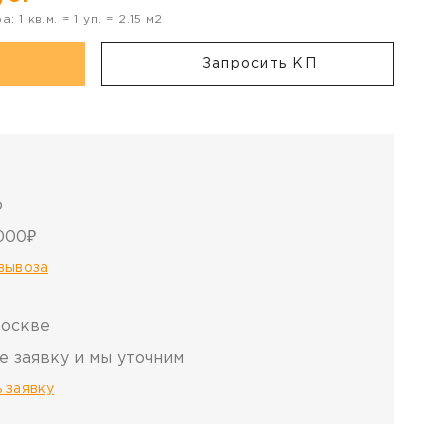
ра:
1
кв.м. =
1
уп. =
2.15
м2
Запросить КП
о
000₽
овывоза
Москве
е заявку и мы уточним
 заявку