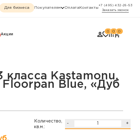
+7 (495) 432-26-53
Для бизнеса
Покупателям
Оплата
Контакты
Заказать звонок
0
0
0
Акции
orpan Blue, «Дуб Сидне
3 класса Kastamonu,
Floorpan Blue, «Дуб
Количество,
-
+
кв.м.:
б.