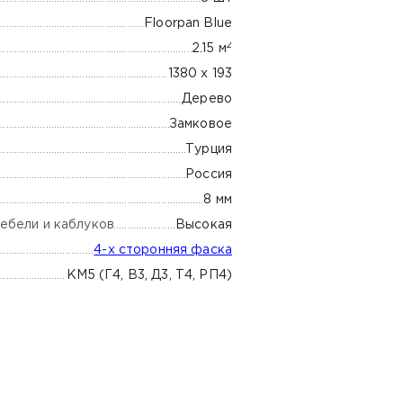
Floorpan Blue
2
2.15 м
1380 х 193
Дерево
Замковое
Турция
Россия
8 мм
ебели и каблуков
Высокая
4-х сторонняя фаска
КМ5 (Г4, В3, Д3, Т4, РП4)