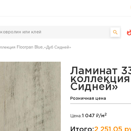
ллекция Floorpan Blue,«Дуб Сидней»
stamonu, коллекция Flo
Ламинат 3
коллекция 
Сидней»
Розничная цена
2
1 047
₽/м
Цена:
Итого:
2 251,05
ру